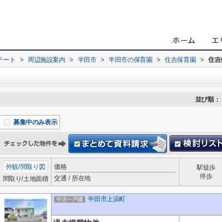
テート
>
周辺施設案内
>
半田市
>
半田市の保育園
>
住吉保育園
>
住吉
並び順：
募集中のみ表示
外観
/
間取り図
価格
駅徒歩
停歩
交通 / 所在地
間取り/土地面積
半田市上浜町
中古一戸建