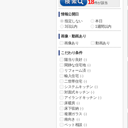
18
件が該当
情報公開日
指定しない
本日
3日以内
1週間以内
画像・動画あり
画像あり
動画あり
こだわり条件
陽当り良好
(-)
閑静な住宅地
(-)
リフォーム済
(-)
輸入住宅
(-)
二世帯住宅
(-)
システムキッチン
(-)
対面式キッチン
(-)
アイランドキッチン
(-)
床暖房
(-)
床下収納
(-)
複層ガラス
(-)
南向き
(-)
ペット相談
(-)