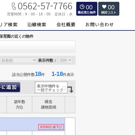
00
00
営業時間：
9：00－18：00
定休日：
水
保育園の近くの物件
表示件数：
18
1-18
該当公開件数
件
件表示
表示中物件を
一括でチェック
築年数
構造
方位
建物面積
9月30日 値下げ