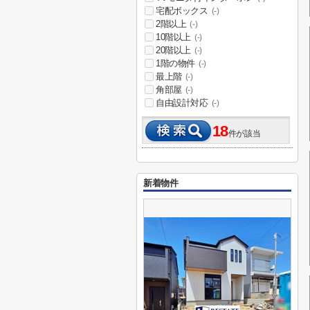
宅配ボックス
(-)
2階以上
(-)
10階以上
(-)
20階以上
(-)
1階の物件
(-)
最上階
(-)
角部屋
(-)
自由設計対応
(-)
18
件が該当
新着物件