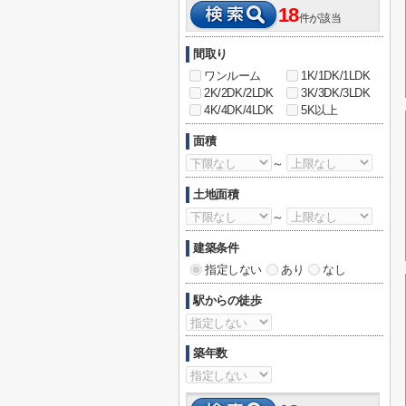
18
件が該当
間取り
ワンルーム
1K/1DK/1LDK
2K/2DK/2LDK
3K/3DK/3LDK
4K/4DK/4LDK
5K以上
面積
～
土地面積
～
建築条件
指定しない
あり
なし
駅からの徒歩
築年数