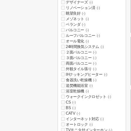
デザイナーズ
(-)
リノベーション済
(-)
眺望良好
(-)
メゾネット
(-)
ベランダ
(-)
バルコニー
(-)
ルーフバルコニー
(-)
オール電化
(-)
24時間換気システム
(-)
２面バルコニー
(-)
３面バルコニー
(-)
両面バルコニー
(-)
外観タイル張り
(-)
IHクッキングヒーター
(-)
食器洗い乾燥機
(-)
追焚機能浴室
(-)
浴室乾燥機
(-)
ウォークインクロゼット
(-)
CS
(-)
BS
(-)
CATV
(-)
インターネット対応
(-)
オートロック
(-)
TVモニタ付インターホン
(-)