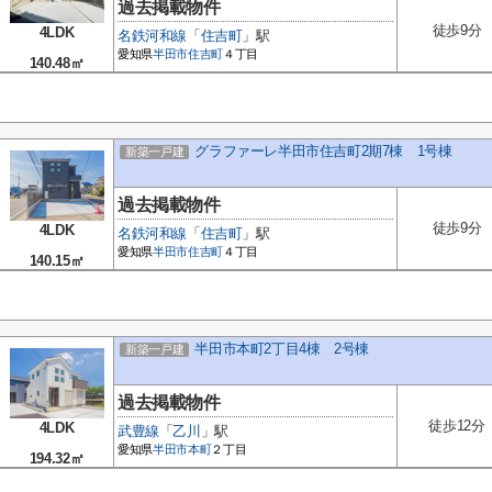
過去掲載物件
徒歩9分
4LDK
名鉄河和線
「
住吉町
」駅
愛知県
半田市
住吉町
４丁目
140.48㎡
グラファーレ半田市住吉町2期7棟 1号棟
新築一戸建
過去掲載物件
徒歩9分
4LDK
名鉄河和線
「
住吉町
」駅
愛知県
半田市
住吉町
４丁目
140.15㎡
半田市本町2丁目4棟 2号棟
新築一戸建
過去掲載物件
徒歩12分
4LDK
武豊線
「
乙川
」駅
愛知県
半田市
本町
２丁目
194.32㎡