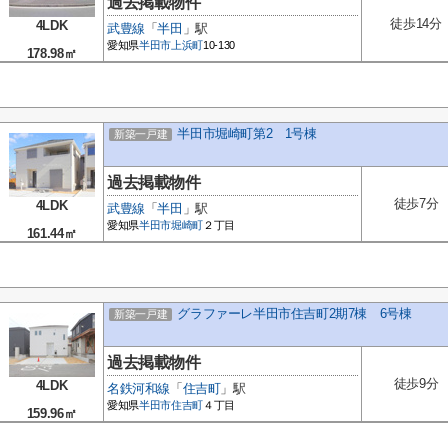
過去掲載物件
徒歩14分
4LDK
武豊線
「
半田
」駅
愛知県
半田市
上浜町
10-130
178.98㎡
半田市堀崎町第2 1号棟
新築一戸建
過去掲載物件
徒歩7分
4LDK
武豊線
「
半田
」駅
愛知県
半田市
堀崎町
２丁目
161.44㎡
グラファーレ半田市住吉町2期7棟 6号棟
新築一戸建
過去掲載物件
徒歩9分
4LDK
名鉄河和線
「
住吉町
」駅
愛知県
半田市
住吉町
４丁目
159.96㎡