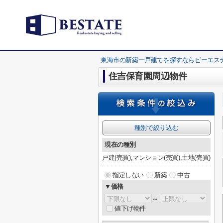
東海市の新築一戸建てを探すならビーエス
住吉保育園周辺物件
種別で絞り込む
現在の種別
戸建(売買),マンション(売買),土地(売買)
指定しない
新築
中古
▼価格
～
値下げ物件