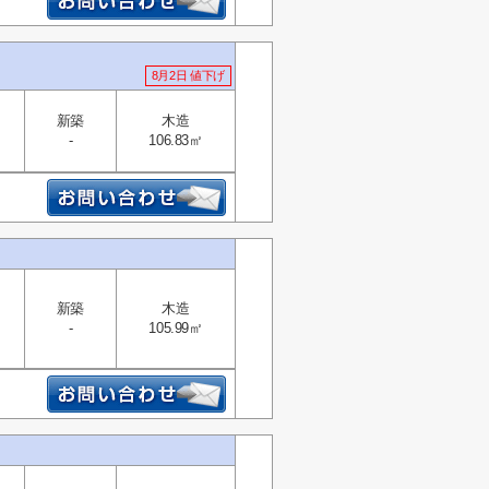
8月2日 値下げ
新築
木造
-
106.83㎡
新築
木造
-
105.99㎡