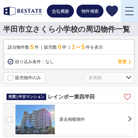
会社概要
物件検索
半田市立さくら小学校の周辺物件一覧
5
0
1～5
該当物件数
件
販売数
件
件を表示
変更
絞り込み条件：
なし
販売物件のみ
レインボー第四半田
売買 | 中古マンション
過去掲載物件