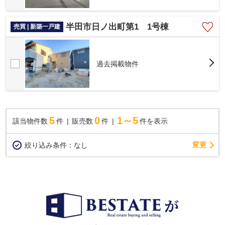
半田市日ノ出町第1 1号棟
売買 | 新築一戸建
過去掲載物件
5
0
1～5
該当物件数
件
販売数
件
件を表示
変更
絞り込み条件：
なし