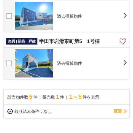
過去掲載物件
半田市岩滑東町第5 1号棟
売買 | 新築一戸建
過去掲載物件
5
1
1～5
該当物件数
件
販売数
件
件を表示
変更
絞り込み条件：
なし