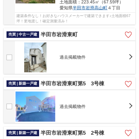
土地面積：223.45㎡（67.59坪）
愛知県
半田市
岩滑高山町
４丁目
建築条件なし！お好きなハウスメーカーで建築できます♪土地面積67
坪！更地渡し！確定測量済み！
半田市岩滑東町
売買 | 中古一戸建
過去掲載物件
半田市岩滑東町第5 3号棟
売買 | 新築一戸建
過去掲載物件
半田市岩滑東町第5 2号棟
売買 | 新築一戸建