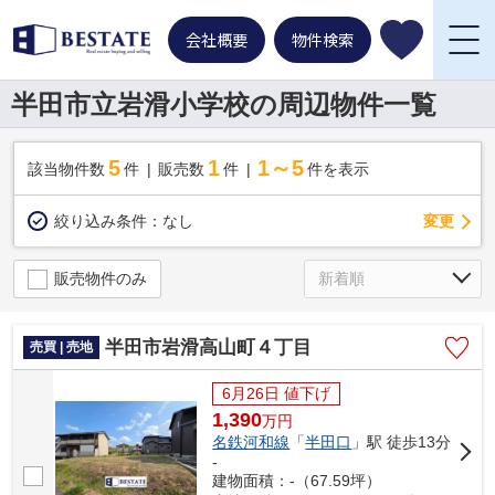
会社概要
物件検索
半田市立岩滑小学校の周辺物件一覧
5
1
1～5
該当物件数
件
販売数
件
件を表示
変更
絞り込み条件：
なし
販売物件のみ
半田市岩滑高山町４丁目
売買 | 売地
6月26日 値下げ
1,390
万
円
名鉄河和線
「
半田口
」駅 徒歩13分
-
建物面積：-（67.59坪）