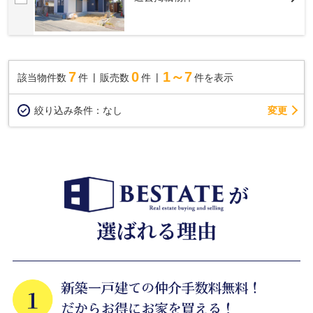
7
0
1～7
該当物件数
件
販売数
件
件を表示
変更
絞り込み条件：
なし