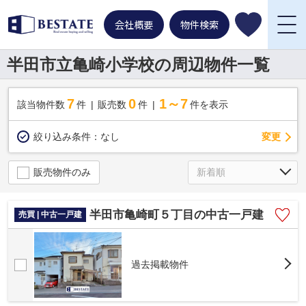
会社概要
物件検索
半田市立亀崎小学校の周辺物件一覧
7
0
1～7
該当物件数
件
販売数
件
件を表示
変更
絞り込み条件：
なし
販売物件のみ
半田市亀崎町５丁目の中古一戸建
売買 | 中古一戸建
過去掲載物件