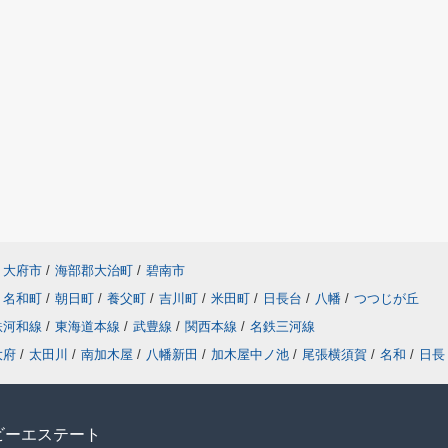
大府市
/
海部郡大治町
/
碧南市
名和町
/
朝日町
/
養父町
/
吉川町
/
米田町
/
日長台
/
八幡
/
つつじが丘
鉄河和線
/
東海道本線
/
武豊線
/
関西本線
/
名鉄三河線
大府
/
太田川
/
南加木屋
/
八幡新田
/
加木屋中ノ池
/
尾張横須賀
/
名和
/
日長
ビーエステート