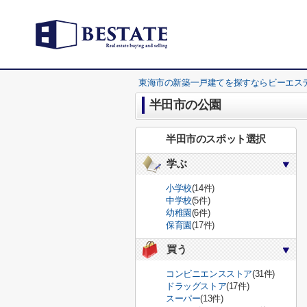
東海市の新築一戸建てを探すならビーエス
半田市の公園
半田市のスポット選択
学ぶ
小学校
(14件)
中学校
(5件)
幼稚園
(6件)
保育園
(17件)
買う
コンビニエンスストア
(31件)
ドラッグストア
(17件)
スーパー
(13件)