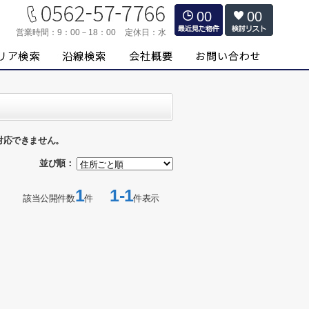
00
00
営業時間：
9：00－18：00
定休日：
水
対応できません。
並び順：
1
1-1
該当公開件数
件
件表示