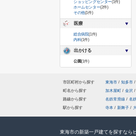
ショッピングセンター
(1件)
ホームセンター
(2件)
その他
(1件)
医療
総合病院
(1件)
内科
(1件)
出かける
公園
(1件)
市区町村から探す
東海市
/
知多市
/
町名から探す
加木屋町
/
金沢
/
路線から探す
名鉄常滑線
/
名
駅から探す
寺本
/
新舞子
/
東海市の新築一戸建てを探すなら