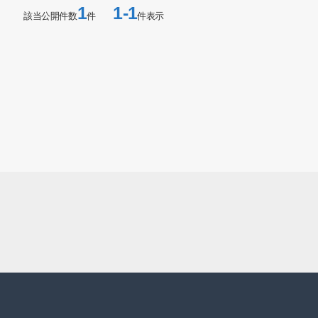
1
1-1
該当公開件数
件
件表示