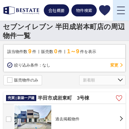
会社概要
物件検索
セブンイレブン 半田成岩本町店の周辺
物件一覧
9
0
1～9
該当物件数
件
販売数
件
件を表示
変更
絞り込み条件：
なし
販売物件のみ
半田市成岩東町 3号棟
売買 | 新築一戸建
過去掲載物件