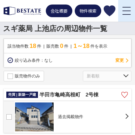
会社概要
物件検索
スギ薬局 上池店の周辺物件一覧
18
0
1～18
該当物件数
件
販売数
件
件を表示
変更
絞り込み条件：
なし
販売物件のみ
半田市亀崎高根町 2号棟
売買 | 新築一戸建
過去掲載物件