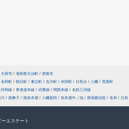
大府市
/
海部郡大治町
/
碧南市
名和町
/
朝日町
/
養父町
/
吉川町
/
米田町
/
日長台
/
八幡
/
荒尾町
鉄河和線
/
東海道本線
/
武豊線
/
関西本線
/
名鉄三河線
田川
/
新舞子
/
南加木屋
/
八幡新田
/
加木屋中ノ池
/
尾張横須賀
/
名和
/
日長
ビーエステート