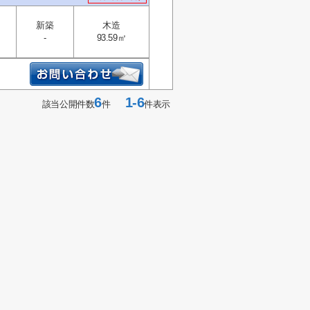
新築
木造
-
93.59㎡
6
1-6
該当公開件数
件
件表示