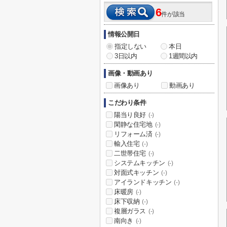
6
件が該当
情報公開日
指定しない
本日
3日以内
1週間以内
画像・動画あり
画像あり
動画あり
こだわり条件
陽当り良好
(-)
閑静な住宅地
(-)
リフォーム済
(-)
輸入住宅
(-)
二世帯住宅
(-)
システムキッチン
(-)
対面式キッチン
(-)
アイランドキッチン
(-)
床暖房
(-)
床下収納
(-)
複層ガラス
(-)
南向き
(-)