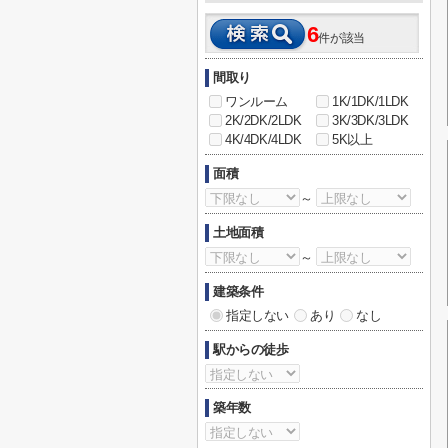
6
件が該当
間取り
ワンルーム
1K/1DK/1LDK
2K/2DK/2LDK
3K/3DK/3LDK
4K/4DK/4LDK
5K以上
面積
～
土地面積
～
建築条件
指定しない
あり
なし
駅からの徒歩
築年数