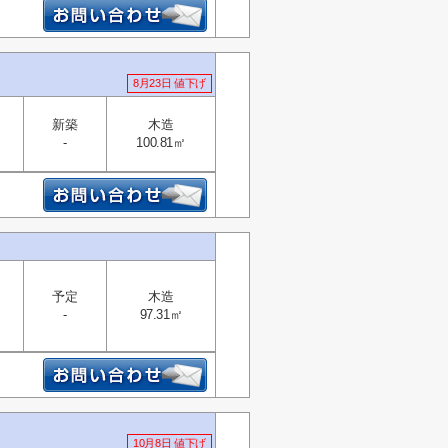
8月23日 値下げ
新築
木造
-
100.81㎡
予定
木造
-
97.31㎡
10月8日 値下げ