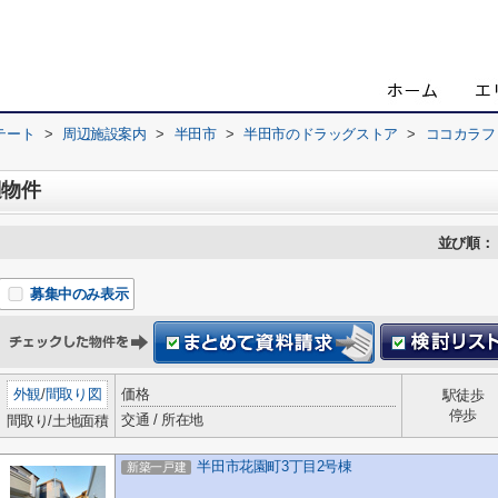
テート
>
周辺施設案内
>
半田市
>
半田市のドラッグストア
>
ココカラフ
辺物件
並び順：
募集中のみ表示
外観
/
間取り図
価格
駅徒歩
停歩
交通 / 所在地
間取り/土地面積
半田市花園町3丁目2号棟
新築一戸建