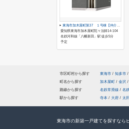
東海市加木屋町第37 １号棟【仲介手数料０円】
愛知県東海市加木屋町陀々法師14-104
名鉄河和線「八幡新田」駅 徒歩5分
予定
市区町村から探す
東海市
/
知多市
/
町名から探す
加木屋町
/
金沢
/
路線から探す
名鉄常滑線
/
名
駅から探す
寺本
/
大府
/
太
東海市の新築一戸建てを探すなら