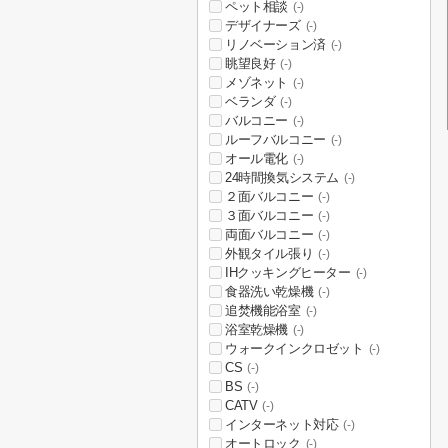
ペット相談
(-)
デザイナーズ
(-)
リノベーション済
(-)
眺望良好
(-)
メゾネット
(-)
ベランダ
(-)
バルコニー
(-)
ルーフバルコニー
(-)
オール電化
(-)
24時間換気システム
(-)
２面バルコニー
(-)
３面バルコニー
(-)
両面バルコニー
(-)
外観タイル張り
(-)
IHクッキングヒーター
(-)
食器洗い乾燥機
(-)
追焚機能浴室
(-)
浴室乾燥機
(-)
ウォークインクロゼット
(-)
CS
(-)
BS
(-)
CATV
(-)
インターネット対応
(-)
オートロック
(-)