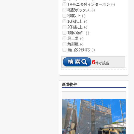
TVモニタ付インターホン
(-)
宅配ボックス
(-)
2階以上
(-)
10階以上
(-)
20階以上
(-)
1階の物件
(-)
最上階
(-)
角部屋
(-)
自由設計対応
(-)
6
件が該当
新着物件