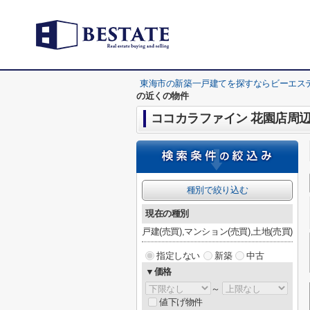
東海市の新築一戸建てを探すならビーエス
の近くの物件
ココカラファイン 花園店周
種別で絞り込む
現在の種別
戸建(売買),マンション(売買),土地(売買)
指定しない
新築
中古
▼価格
～
値下げ物件