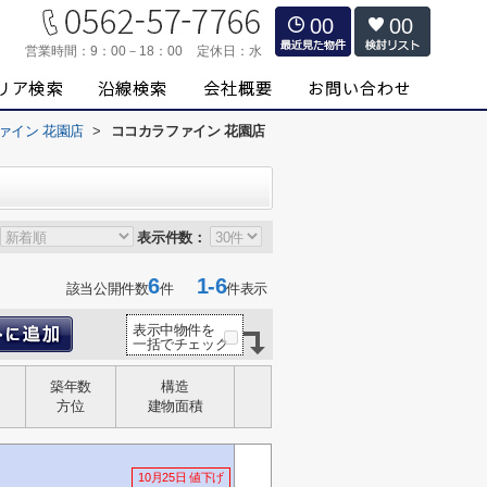
00
00
営業時間：
9：00－18：00
定休日：
水
ァイン 花園店
>
ココカラファイン 花園店
表示件数：
6
1-6
該当公開件数
件
件表示
表示中物件を
一括でチェック
築年数
構造
方位
建物面積
10月25日 値下げ