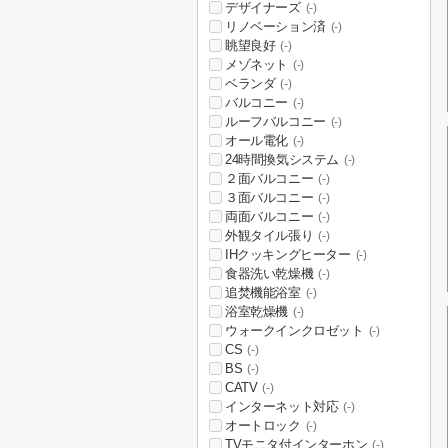
デザイナーズ
(-)
リノベーション済
(-)
眺望良好
(-)
メゾネット
(-)
ベランダ
(-)
バルコニー
(-)
ルーフバルコニー
(-)
オール電化
(-)
24時間換気システム
(-)
２面バルコニー
(-)
３面バルコニー
(-)
両面バルコニー
(-)
外観タイル張り
(-)
IHクッキングヒーター
(-)
食器洗い乾燥機
(-)
追焚機能浴室
(-)
浴室乾燥機
(-)
ウォークインクロゼット
(-)
CS
(-)
BS
(-)
CATV
(-)
インターネット対応
(-)
オートロック
(-)
TVモニタ付インターホン
(-)