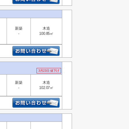
新築
木造
-
100.85㎡
3月23日 値下げ
新築
木造
-
102.07㎡