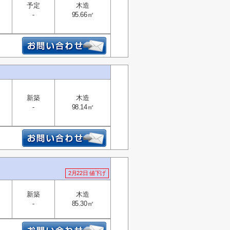
予定
木造
-
95.66㎡
新築
木造
-
98.14㎡
2月22日 値下げ
新築
木造
-
85.30㎡