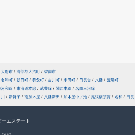
大府市
/
海部郡大治町
/
碧南市
名和町
/
朝日町
/
養父町
/
吉川町
/
米田町
/
日長台
/
八幡
/
荒尾町
鉄河和線
/
東海道本線
/
武豊線
/
関西本線
/
名鉄三河線
田川
/
新舞子
/
南加木屋
/
八幡新田
/
加木屋中ノ池
/
尾張横須賀
/
名和
/
日長
ビーエステート
（202）