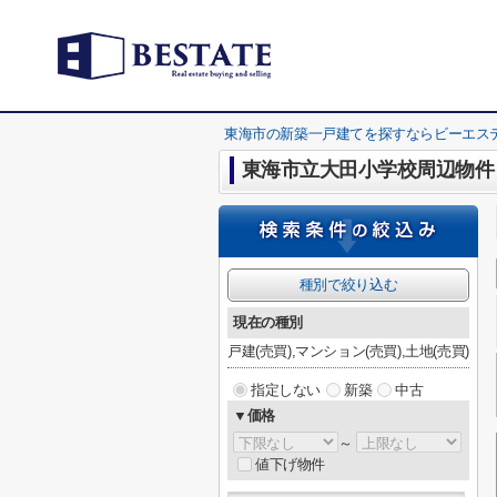
東海市の新築一戸建てを探すならビーエス
東海市立大田小学校周辺物件
種別で絞り込む
現在の種別
戸建(売買),マンション(売買),土地(売買)
指定しない
新築
中古
▼価格
～
値下げ物件