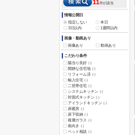
11
件が該当
情報公開日
指定しない
本日
3日以内
1週間以内
画像・動画あり
画像あり
動画あり
こだわり条件
陽当り良好
(-)
閑静な住宅地
(-)
リフォーム済
(-)
輸入住宅
(-)
二世帯住宅
(-)
システムキッチン
(-)
対面式キッチン
(-)
アイランドキッチン
(-)
床暖房
(-)
床下収納
(-)
複層ガラス
(-)
南向き
(-)
ペット相談
(-)