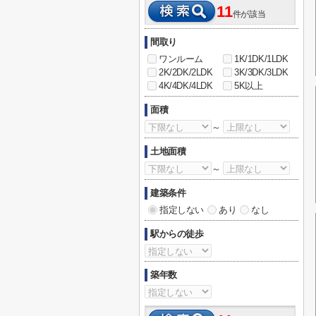
11
件が該当
間取り
ワンルーム
1K/1DK/1LDK
2K/2DK/2LDK
3K/3DK/3LDK
4K/4DK/4LDK
5K以上
面積
～
土地面積
～
建築条件
指定しない
あり
なし
駅からの徒歩
築年数