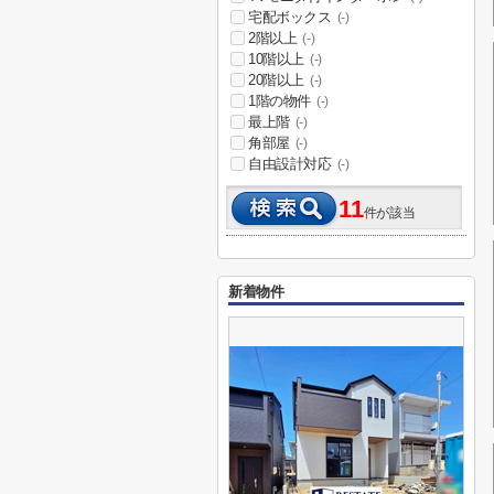
宅配ボックス
(-)
2階以上
(-)
10階以上
(-)
20階以上
(-)
1階の物件
(-)
最上階
(-)
角部屋
(-)
自由設計対応
(-)
11
件が該当
新着物件