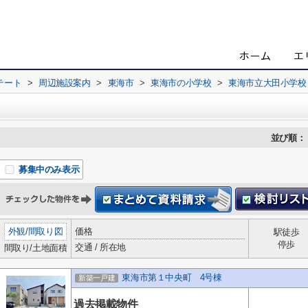
テート
>
周辺施設案内
>
東海市
>
東海市の小学校
>
東海市立大田小学校
並び順：
募集中のみ表示
外観
/
間取り図
価格
駅徒歩
停歩
交通 / 所在地
間取り/土地面積
東海市第１中央町 4号棟
新築一戸建
過去掲載物件