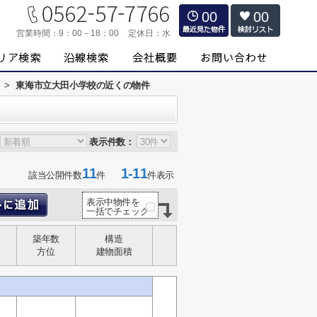
00
00
営業時間：
9：00－18：00
定休日：
水
>
東海市立大田小学校の近くの物件
表示件数：
11
1-11
該当公開件数
件
件表示
表示中物件を
一括でチェック
築年数
構造
方位
建物面積