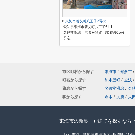
東海市養父町八王子3号棟
愛知県東海市養父町八王子61-1
名鉄常滑線「尾張横須賀」駅 徒歩15分
予定
市区町村から探す
東海市
/
知多市
/
町名から探す
加木屋町
/
金沢
/
路線から探す
名鉄常滑線
/
名
駅から探す
寺本
/
大府
/
太
東海市の新築一戸建てを探すなら
〒477-0031 愛知県東海市大田町蟹田1045