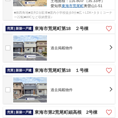
土地面積：116.80㎡（35.33坪）
愛知県
東海市
荒尾町
奥曽山1-51
■南西角地■並列2台駐車■渡内小学校徒歩9分■広々LDK+タタミコーナ
ー22帖■WICなど収納豊富♪
東海市荒尾町第18 ２号棟
売買 | 新築一戸建
過去掲載物件
東海市荒尾町第18 １号棟
売買 | 新築一戸建
過去掲載物件
東海市第2荒尾町細高根 2号棟
売買 | 新築一戸建