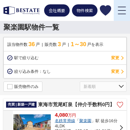
会社概要
物件検索
聚楽園駅物件一覧
36
3
1～30
該当物件数
戸
販売数
戸
戸を表示
駅で絞り込む
変更
変更
絞り込み条件：
なし
販売物件のみ
東海市荒尾町泉【仲介手数料0円】
売買 | 新築一戸建
4,080
万
円
名鉄常滑線
「
聚楽園
」駅 徒歩16分
4LDK