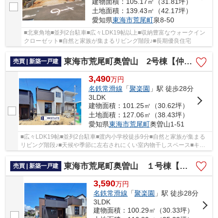
建物面積：105.17㎡（31.81坪）
土地面積：139.43㎡（42.17坪）
愛知県
東海市
荒尾町
泉8-50
■北東角地■並列2台駐車■広々LDK19帖以上■収納豊富なウォークイン
クローゼット■自然と家族が集まるリビング階段♪■長期優良住宅
東海市荒尾町奥曽山 2号棟【仲介手数料0円】
売買 | 新築一戸建
3,490
万
円
名鉄常滑線
「
聚楽園
」駅 徒歩28分
3LDK
建物面積：101.25㎡（30.62坪）
土地面積：127.06㎡（38.43坪）
愛知県
東海市
荒尾町
奥曽山1-51
■広々LDK19帖■並列2台駐車■渡内小学校徒歩9分■自然と家族が集まる
リビング階段♪■天候や季節に左右されにくい室内物干しスペース■キッ
チンの片付けに便利なパントリー
東海市荒尾町奥曽山 １号棟【仲介手数料0円】
売買 | 新築一戸建
3,590
万
円
名鉄常滑線
「
聚楽園
」駅 徒歩28分
3LDK
建物面積：100.29㎡（30.33坪）