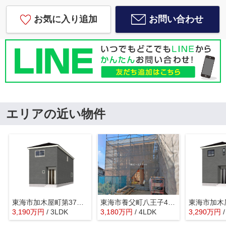
お気に入り追加
お問い合わせ
エリアの近い物件
東海市加木屋町第37 １号棟【仲介手数料０円】
東海市養父町八王子4号棟
3,190
万
円
/ 3LDK
3,180
万
円
/ 4LDK
3,290
万
円