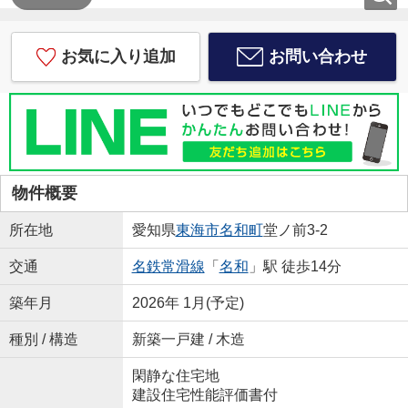
お気に入り追加
お問い合わせ
物件概要
所在地
愛知県
東海市
名和町
堂ノ前3-2
交通
名鉄常滑線
「
名和
」駅 徒歩14分
築年月
2026年 1月(予定)
種別 / 構造
新築一戸建 / 木造
閑静な住宅地
建設住宅性能評価書付