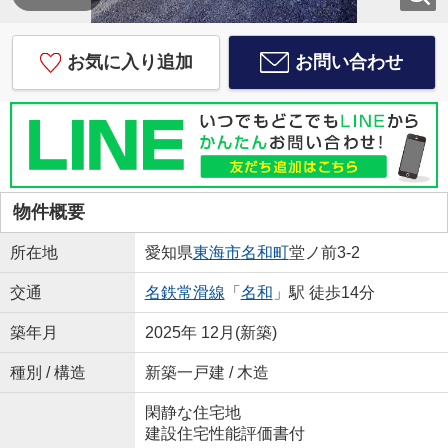
お気に入り追加
お問い合わせ
物件概要
所在地
愛知県
東海市
名和町
堂ノ前3-2
交通
名鉄常滑線
「
名和
」駅 徒歩14分
築年月
2025年 12月(新築)
種別 / 構造
新築一戸建 / 木造
閑静な住宅地
建設住宅性能評価書付