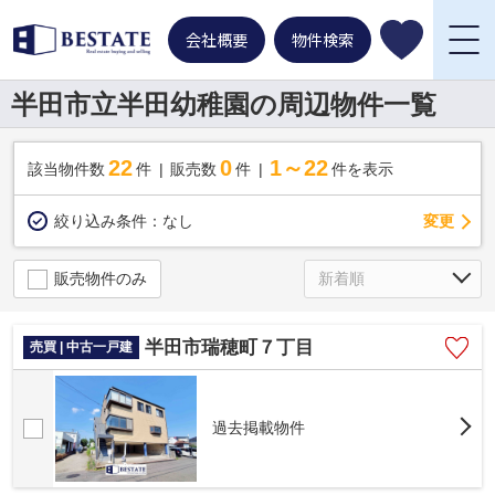
会社概要
物件検索
半田市立半田幼稚園の周辺物件一覧
22
0
1～22
該当物件数
件
販売数
件
件を表示
変更
絞り込み条件：
なし
販売物件のみ
半田市瑞穂町７丁目
売買 | 中古一戸建
過去掲載物件