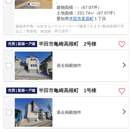
-
建物面積：-（67.07坪）
土地面積：221.74㎡（67.07坪）
愛知県
半田市
美原町
１丁目
建築条件無！お好きなハウスメーカーで建築できます♪敷地面積67坪
以上！整形地・南道路・即引渡可！
半田市亀崎高根町 2号棟
売買 | 新築一戸建
過去掲載物件
半田市亀崎高根町 1号棟
売買 | 新築一戸建
過去掲載物件