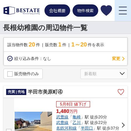
会社概要
物件検索
長根幼稚園の周辺物件一覧
20
1
1～20
該当物件数
件
販売数
件
件を表示
変更
絞り込み条件：
なし
販売物件のみ
半田市美原町④
売買 | 売地
5月8日 値下げ
1,480
万
円
武豊線
「
亀崎
」駅 徒歩20分
武豊線
「
乙川
」駅 徒歩22分
名鉄河和線
「
半田口
」駅 徒歩37分