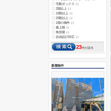
宅配ボックス
(-)
2階以上
(-)
10階以上
(-)
20階以上
(-)
1階の物件
(-)
最上階
(-)
角部屋
(-)
自由設計対応
(-)
23
件が該当
新着物件