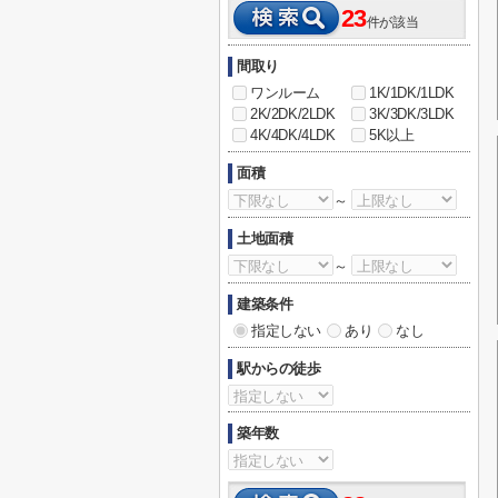
23
件が該当
間取り
ワンルーム
1K/1DK/1LDK
2K/2DK/2LDK
3K/3DK/3LDK
4K/4DK/4LDK
5K以上
面積
～
土地面積
～
建築条件
指定しない
あり
なし
駅からの徒歩
築年数