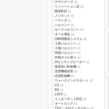
デザイナーズ
(-)
リノベーション済
(-)
眺望良好
(-)
メゾネット
(-)
ベランダ
(-)
バルコニー
(-)
ルーフバルコニー
(-)
オール電化
(-)
24時間換気システム
(-)
２面バルコニー
(-)
３面バルコニー
(-)
両面バルコニー
(-)
外観タイル張り
(-)
IHクッキングヒーター
(-)
食器洗い乾燥機
(-)
追焚機能浴室
(-)
浴室乾燥機
(-)
ウォークインクロゼット
(-)
CS
(-)
BS
(-)
CATV
(-)
インターネット対応
(-)
オートロック
(-)
TVモニタ付インターホン
(-)