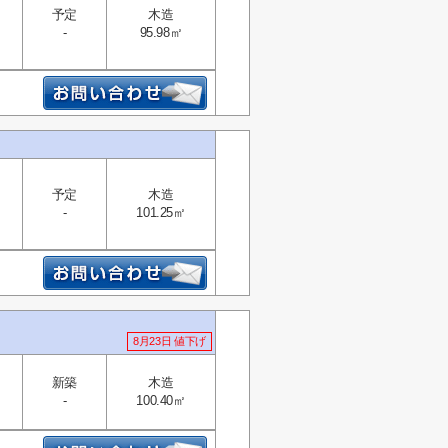
予定
木造
-
95.98㎡
予定
木造
-
101.25㎡
8月23日 値下げ
新築
木造
-
100.40㎡