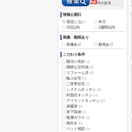
23
件が該当
情報公開日
指定しない
本日
3日以内
1週間以内
画像・動画あり
画像あり
動画あり
こだわり条件
陽当り良好
(-)
閑静な住宅地
(-)
リフォーム済
(-)
輸入住宅
(-)
二世帯住宅
(-)
システムキッチン
(-)
対面式キッチン
(-)
アイランドキッチン
(-)
床暖房
(-)
床下収納
(-)
複層ガラス
(-)
南向き
(-)
ペット相談
(-)