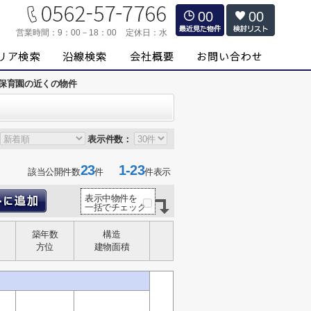
00
00
営業時間：
9：00－18：00
定休日：
水
保育園の近くの物件
表示件数：
23
1-23
該当公開件数
件
件表示
表示中物件を
一括でチェック
築年数
構造
方位
建物面積