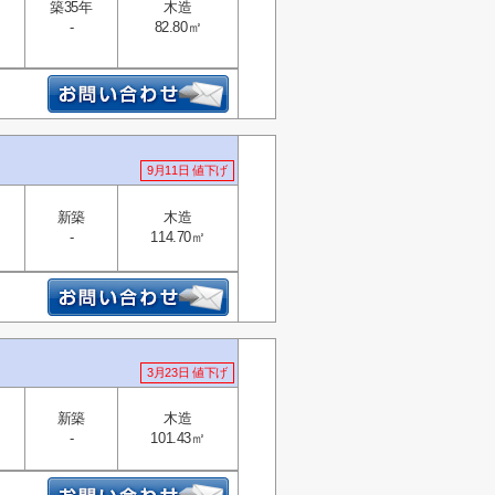
築35年
木造
-
82.80㎡
9月11日 値下げ
新築
木造
-
114.70㎡
3月23日 値下げ
新築
木造
-
101.43㎡