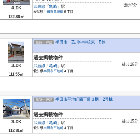
徒歩7分
武豊線
「
亀崎
」駅
4LDK
愛知県
半田市
亀崎町
５丁目
122.86㎡
半田市 乙川中学校東 E棟
新築一戸建
過去掲載物件
徒歩16分
3LDK
武豊線
「
亀崎
」駅
愛知県
半田市
平地町
４丁目
111.55㎡
半田市平地町四丁目３期 2号棟
新築一戸建
過去掲載物件
徒歩15分
3LDK
武豊線
「
亀崎
」駅
愛知県
半田市
平地町
４丁目
112.81㎡