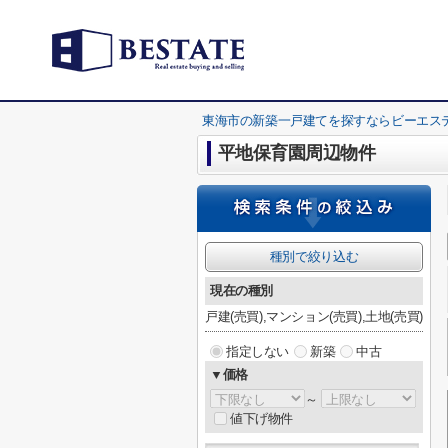
東海市の新築一戸建てを探すならビーエス
平地保育園周辺物件
種別で絞り込む
現在の種別
戸建(売買),マンション(売買),土地(売買)
指定しない
新築
中古
▼価格
～
値下げ物件