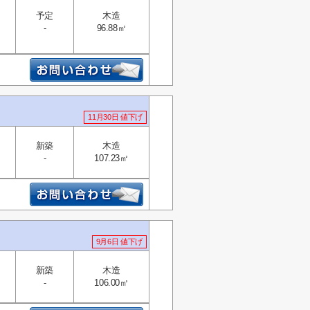
予定
木造
-
96.88㎡
11月30日 値下げ
新築
木造
-
107.23㎡
9月6日 値下げ
新築
木造
-
106.00㎡