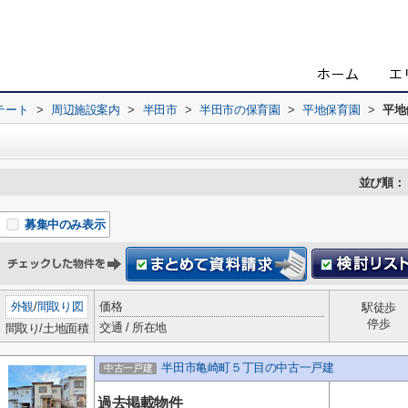
テート
>
周辺施設案内
>
半田市
>
半田市の保育園
>
平地保育園
>
平地
並び順：
募集中のみ表示
外観
/
間取り図
価格
駅徒歩
停歩
交通 / 所在地
間取り/土地面積
半田市亀崎町５丁目の中古一戸建
中古一戸建
過去掲載物件