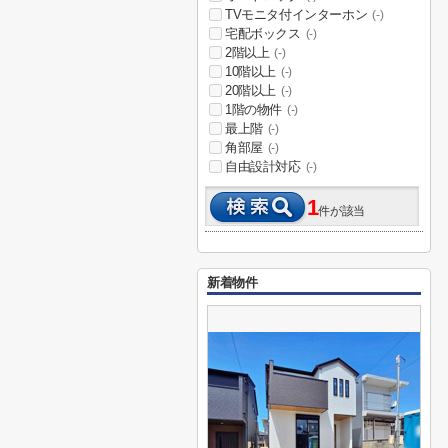
TVモニタ付インターホン
(-)
宅配ボックス
(-)
2階以上
(-)
10階以上
(-)
20階以上
(-)
1階の物件
(-)
最上階
(-)
角部屋
(-)
自由設計対応
(-)
1
件が該当
新着物件