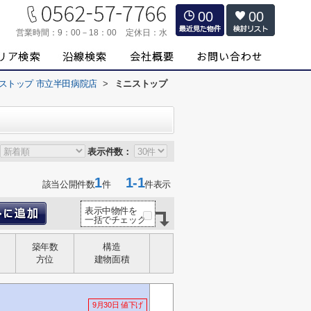
00
00
営業時間：
9：00－18：00
定休日：
水
ストップ 市立半田病院店
>
ミニストップ
表示件数：
1
1-1
該当公開件数
件
件表示
表示中物件を
一括でチェック
築年数
構造
方位
建物面積
9月30日 値下げ