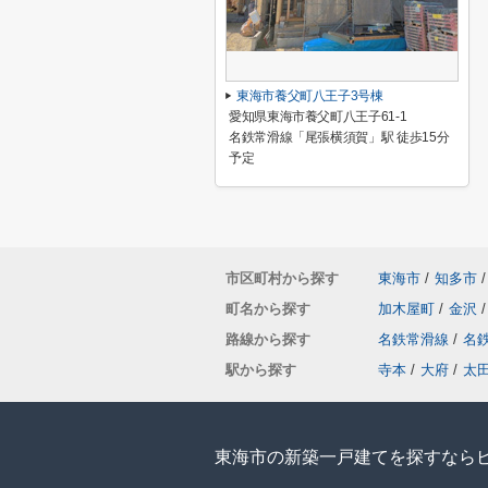
東海市養父町八王子3号棟
愛知県東海市養父町八王子61-1
名鉄常滑線「尾張横須賀」駅 徒歩15分
予定
市区町村から探す
東海市
/
知多市
/
町名から探す
加木屋町
/
金沢
/
路線から探す
名鉄常滑線
/
名
駅から探す
寺本
/
大府
/
太
東海市の新築一戸建てを探すなら