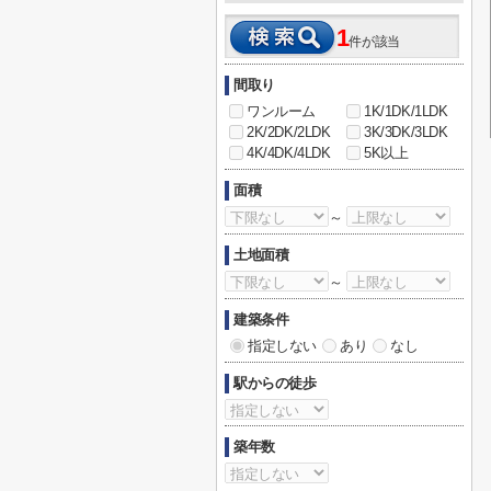
1
件が該当
間取り
ワンルーム
1K/1DK/1LDK
2K/2DK/2LDK
3K/3DK/3LDK
4K/4DK/4LDK
5K以上
面積
～
土地面積
～
建築条件
指定しない
あり
なし
駅からの徒歩
築年数