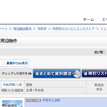
テート
>
周辺施設案内
>
半田市
>
半田市のコンビニエンスストア
>
ミニ
店周辺物件
並び順：
募集中のみ表示
外観
/
間取り図
価格
駅徒歩
停歩
交通 / 所在地
間取り/土地面積
半田市上浜町
中古一戸建