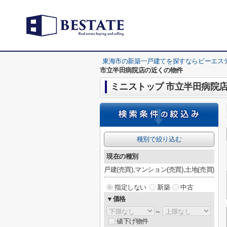
東海市の新築一戸建てを探すならビーエス
市立半田病院店の近くの物件
ミニストップ 市立半田病院
種別で絞り込む
現在の種別
戸建(売買),マンション(売買),土地(売買)
指定しない
新築
中古
▼価格
～
値下げ物件