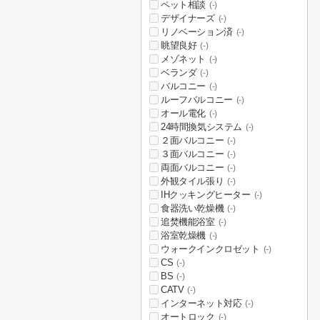
ペット相談
(-)
デザイナーズ
(-)
リノベーション済
(-)
眺望良好
(-)
メゾネット
(-)
ベランダ
(-)
バルコニー
(-)
ルーフバルコニー
(-)
オール電化
(-)
24時間換気システム
(-)
２面バルコニー
(-)
３面バルコニー
(-)
両面バルコニー
(-)
外観タイル張り
(-)
IHクッキングヒーター
(-)
食器洗い乾燥機
(-)
追焚機能浴室
(-)
浴室乾燥機
(-)
ウォークインクロゼット
(-)
CS
(-)
BS
(-)
CATV
(-)
インターネット対応
(-)
オートロック
(-)