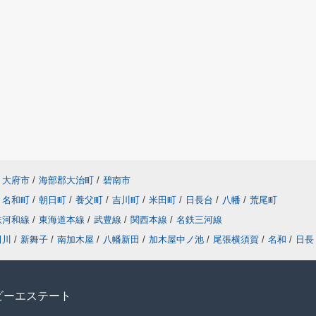
大府市
/
海部郡大治町
/
碧南市
名和町
/
朝日町
/
養父町
/
吉川町
/
米田町
/
日長台
/
八幡
/
荒尾町
鉄河和線
/
東海道本線
/
武豊線
/
関西本線
/
名鉄三河線
田川
/
新舞子
/
南加木屋
/
八幡新田
/
加木屋中ノ池
/
尾張横須賀
/
名和
/
日長
ビーエステート