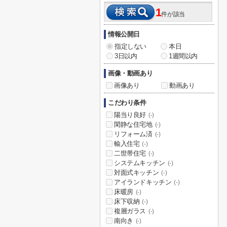
1
件が該当
情報公開日
指定しない
本日
3日以内
1週間以内
画像・動画あり
画像あり
動画あり
こだわり条件
陽当り良好
(-)
閑静な住宅地
(-)
リフォーム済
(-)
輸入住宅
(-)
二世帯住宅
(-)
システムキッチン
(-)
対面式キッチン
(-)
アイランドキッチン
(-)
床暖房
(-)
床下収納
(-)
複層ガラス
(-)
南向き
(-)