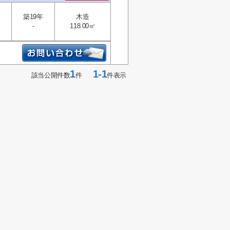
築19年
木造
-
118.00㎡
1
1-1
該当公開件数
件
件表示