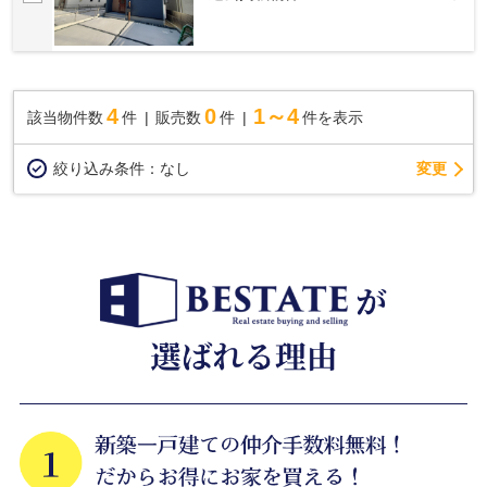
4
0
1～4
該当物件数
件
販売数
件
件を表示
変更
絞り込み条件：
なし