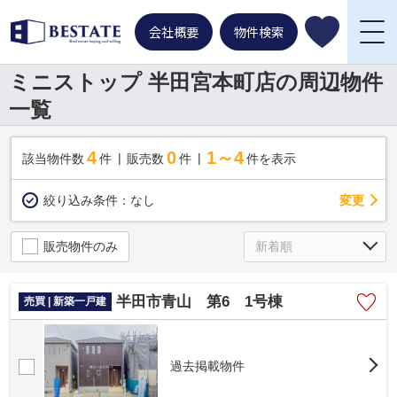
会社概要
物件検索
ミニストップ 半田宮本町店の周辺物件
一覧
4
0
1～4
該当物件数
件
販売数
件
件を表示
変更
絞り込み条件：
なし
販売物件のみ
半田市青山 第6 1号棟
売買 | 新築一戸建
過去掲載物件