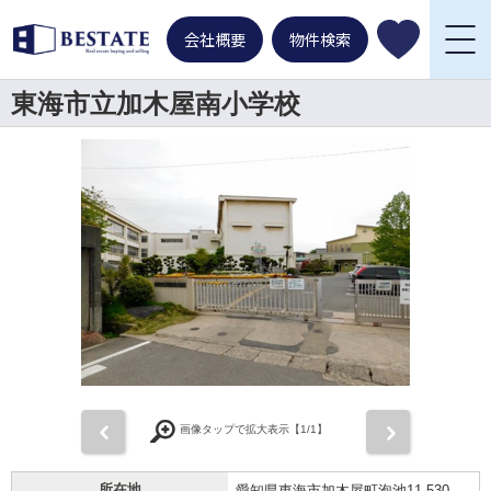
会社概要
物件検索
東海市立加木屋南小学校
前
次
画像タップで拡大表示【
1
/1】
所在地
愛知県東海市加木屋町泡池11-530