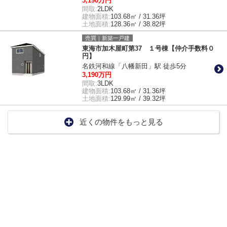
3,190万円
間取:
2LDK
建物面積:
103.68㎡ / 31.36坪
土地面積:
128.36㎡ / 38.82坪
売買｜新築一戸建
東海市加木屋町第37 １号棟【仲介手数料０
円】
名鉄河和線「八幡新田」駅 徒歩5分
3,190万円
間取:
3LDK
建物面積:
103.68㎡ / 31.36坪
土地面積:
129.99㎡ / 39.32坪
近くの物件をもっと見る