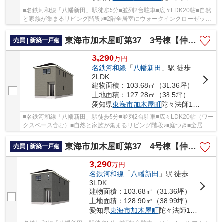
■名鉄河和線「八幡新田」駅徒歩5分■並列2台駐車■広々LDK20帖■自然
と家族が集まるリビング階段♪■2階全居室にウォークインクローゼット
完備！
東海市加木屋町第37 3号棟【仲介手数料０円】
売買 | 新築一戸建
3,290
万
円
名鉄河和線
「
八幡新田
」駅 徒歩5分
2LDK
建物面積：103.68㎡（31.36坪）
土地面積：127.28㎡（38.5坪）
愛知県
東海市
加木屋町
陀々法師14-104
■名鉄河和線「八幡新田」駅徒歩5分■並列2台駐車■広々LDK20帖（ワー
クスペース含む）■自然と家族が集まるリビング階段♪■庭つき■全居室6
帖以上
東海市加木屋町第37 4号棟【仲介手数料０円】
売買 | 新築一戸建
3,290
万
円
名鉄河和線
「
八幡新田
」駅 徒歩5分
3LDK
建物面積：103.68㎡（31.36坪）
土地面積：128.90㎡（38.99坪）
愛知県
東海市
加木屋町
陀々法師14-104