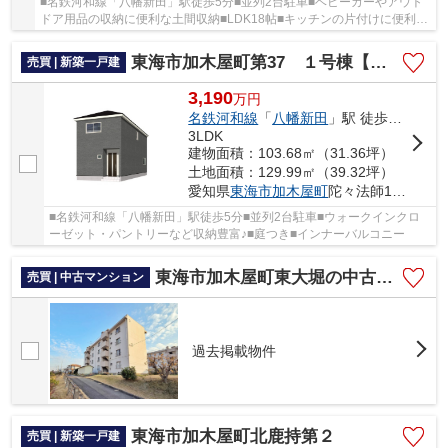
■名鉄河和線「八幡新田」駅徒歩5分■並列2台駐車■ベビーカーやアウト
ドア用品の収納に便利な土間収納■LDK18帖■キッチンの片付けに便利な
パントリー■自然と家族が集まるリビング階段♪
東海市加木屋町第37 １号棟【仲介手数料０円】
売買 | 新築一戸建
3,190
万
円
名鉄河和線
「
八幡新田
」駅 徒歩5分
3LDK
建物面積：103.68㎡（31.36坪）
土地面積：129.99㎡（39.32坪）
愛知県
東海市
加木屋町
陀々法師14-104
■名鉄河和線「八幡新田」駅徒歩5分■並列2台駐車■ウォークインクロ
ーゼット・パントリーなど収納豊富♪■庭つき■インナーバルコニー
東海市加木屋町東大堀の中古マンション
売買 | 中古マンション
過去掲載物件
東海市加木屋町北鹿持第２
売買 | 新築一戸建