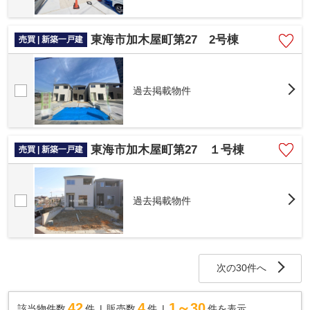
東海市加木屋町第27 2号棟
売買 | 新築一戸建
過去掲載物件
東海市加木屋町第27 １号棟
売買 | 新築一戸建
過去掲載物件
次の30件へ
42
4
1～30
該当物件数
件
販売数
件
件を表示