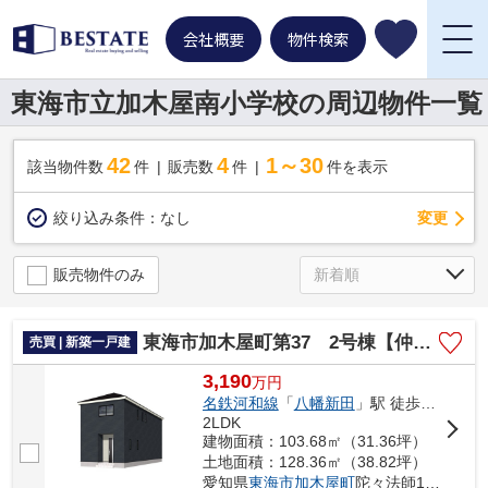
会社概要
物件検索
東海市立加木屋南小学校の周辺物件一覧
42
4
1～30
該当物件数
件
販売数
件
件を表示
変更
絞り込み条件：
なし
販売物件のみ
東海市加木屋町第37 2号棟【仲介手数料０円】
売買 | 新築一戸建
3,190
万
円
名鉄河和線
「
八幡新田
」駅 徒歩5分
2LDK
建物面積：103.68㎡（31.36坪）
土地面積：128.36㎡（38.82坪）
愛知県
東海市
加木屋町
陀々法師14-104