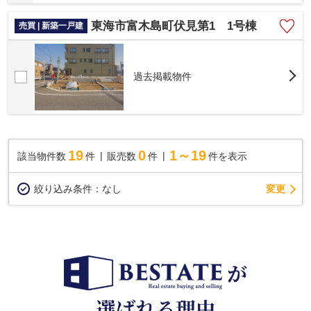
東海市富木島町伏見第1 1号棟
売買 | 新築一戸建
過去掲載物件
19
0
1～19
該当物件数
件
販売数
件
件を表示
変更
絞り込み条件：
なし