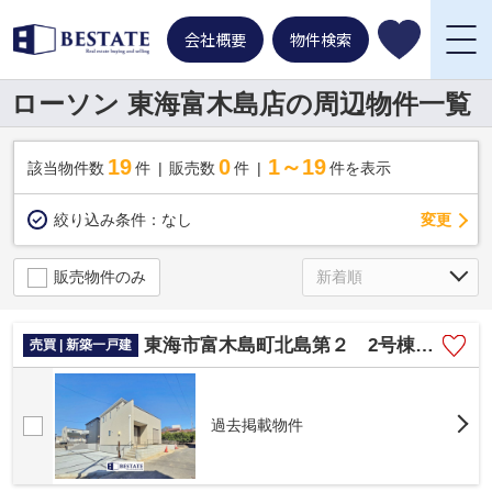
会社概要
物件検索
ローソン 東海富木島店の周辺物件一覧
19
0
1～19
該当物件数
件
販売数
件
件を表示
変更
絞り込み条件：
なし
販売物件のみ
東海市富木島町北島第２ 2号棟【仲介手数料0円】
売買 | 新築一戸建
過去掲載物件