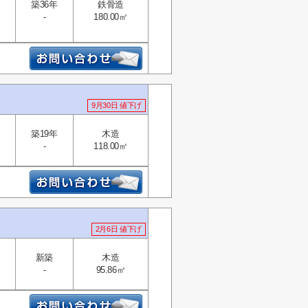
築36年
鉄骨造
-
180.00㎡
9月30日 値下げ
築19年
木造
-
118.00㎡
2月6日 値下げ
新築
木造
-
95.86㎡