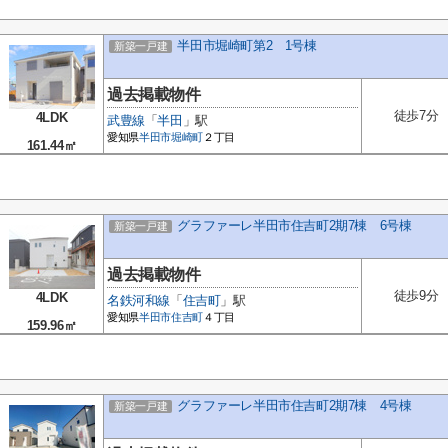
半田市堀崎町第2 1号棟
新築一戸建
過去掲載物件
徒歩7分
4LDK
武豊線
「
半田
」駅
愛知県
半田市
堀崎町
２丁目
161.44㎡
グラファーレ半田市住吉町2期7棟 6号棟
新築一戸建
過去掲載物件
徒歩9分
4LDK
名鉄河和線
「
住吉町
」駅
愛知県
半田市
住吉町
４丁目
159.96㎡
グラファーレ半田市住吉町2期7棟 4号棟
新築一戸建