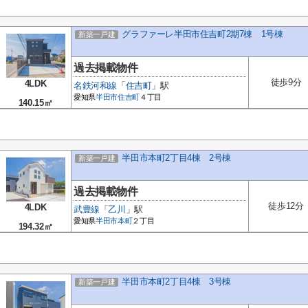
グラファーレ半田市住吉町2期7棟 1号棟
新築一戸建
過去掲載物件
徒歩9分
4LDK
名鉄河和線
「
住吉町
」駅
愛知県
半田市
住吉町
４丁目
140.15㎡
半田市本町2丁目4棟 2号棟
新築一戸建
過去掲載物件
徒歩12分
4LDK
武豊線
「
乙川
」駅
愛知県
半田市
本町
２丁目
194.32㎡
半田市本町2丁目4棟 3号棟
新築一戸建