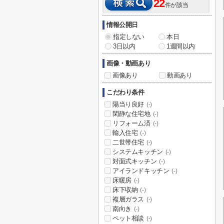
22
件が該当
情報公開日
指定しない
本日
3日以内
1週間以内
画像・動画あり
画像あり
動画あり
こだわり条件
陽当り良好
(-)
閑静な住宅地
(-)
リフォーム済
(-)
輸入住宅
(-)
二世帯住宅
(-)
システムキッチン
(-)
対面式キッチン
(-)
アイランドキッチン
(-)
床暖房
(-)
床下収納
(-)
複層ガラス
(-)
南向き
(-)
ペット相談
(-)