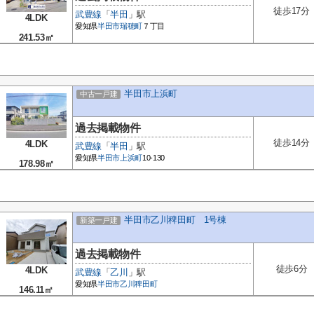
徒歩17分
武豊線
「
半田
」駅
4LDK
愛知県
半田市
瑞穂町
７丁目
241.53㎡
半田市上浜町
中古一戸建
過去掲載物件
徒歩14分
4LDK
武豊線
「
半田
」駅
愛知県
半田市
上浜町
10-130
178.98㎡
半田市乙川稗田町 1号棟
新築一戸建
過去掲載物件
徒歩6分
4LDK
武豊線
「
乙川
」駅
愛知県
半田市
乙川稗田町
146.11㎡