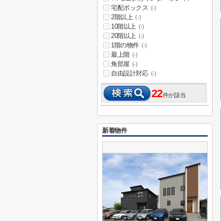
宅配ボックス
(-)
2階以上
(-)
10階以上
(-)
20階以上
(-)
1階の物件
(-)
最上階
(-)
角部屋
(-)
自由設計対応
(-)
22
件が該当
新着物件