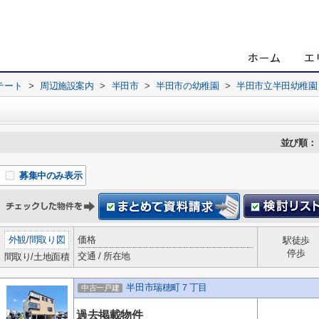
テート
>
周辺施設案内
>
半田市
>
半田市の幼稚園
>
半田市立半田幼稚園
並び順：
募集中のみ表示
外観
/
間取り図
価格
駅徒歩
停歩
交通 / 所在地
間取り/土地面積
半田市瑞穂町７丁目
中古一戸建
過去掲載物件