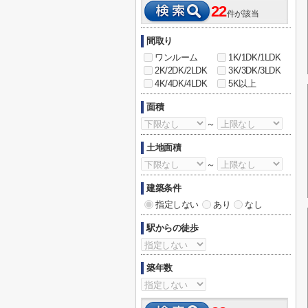
22
件が該当
間取り
ワンルーム
1K/1DK/1LDK
2K/2DK/2LDK
3K/3DK/3LDK
4K/4DK/4LDK
5K以上
面積
～
土地面積
～
建築条件
指定しない
あり
なし
駅からの徒歩
築年数