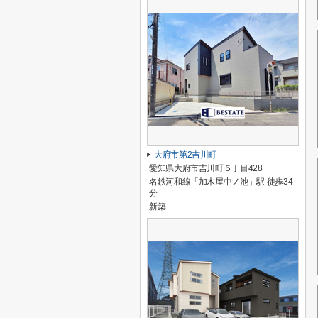
大府市第2吉川町
愛知県大府市吉川町５丁目428
名鉄河和線「加木屋中ノ池」駅 徒歩34
分
新築