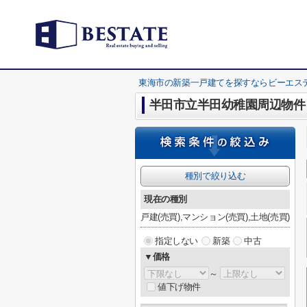
東海市の新築一戸建てを探すならビーエス
半田市立半田幼稚園周辺物件
種別で絞り込む
現在の種別
戸建(売買),マンション(売買),土地(売買)
指定しない
新築
中古
▼価格
～
値下げ物件