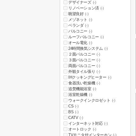
デザイナーズ
(-)
リノベーション済
(-)
眺望良好
(-)
メゾネット
(-)
ベランダ
(-)
バルコニー
(-)
ルーフバルコニー
(-)
オール電化
(-)
24時間換気システム
(-)
２面バルコニー
(-)
３面バルコニー
(-)
両面バルコニー
(-)
外観タイル張り
(-)
IHクッキングヒーター
(-)
食器洗い乾燥機
(-)
追焚機能浴室
(-)
浴室乾燥機
(-)
ウォークインクロゼット
(-)
CS
(-)
BS
(-)
CATV
(-)
インターネット対応
(-)
オートロック
(-)
TVモニタ付インターホン
(-)