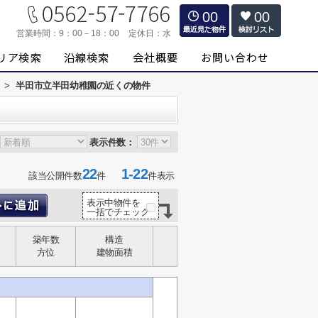
00
00
営業時間：
9：00－18：00
定休日：
水
>
半田市立半田幼稚園の近くの物件
表示件数：
22
1-22
該当公開件数
件
件表示
表示中物件を
一括でチェック
築年数
構造
方位
建物面積