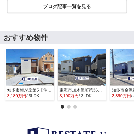
ブログ記事一覧を見る
おすすめ物件
知多市梅が丘第5【仲介手数料0円】
東海市加木屋町第36の3号棟【仲介手数料0円】
3,180万円
/ 5LDK
3,190万円
/ 3LDK
2,390万円
/