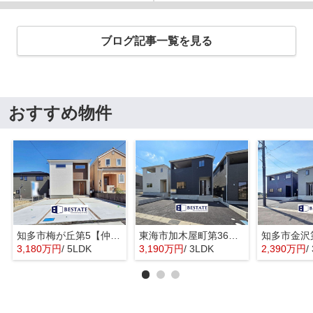
ブログ記事一覧を見る
おすすめ物件
知多市梅が丘第5【仲介手数料0円】
東海市加木屋町第36の3号棟【仲介手数料0円】
3,180万円
/ 5LDK
3,190万円
/ 3LDK
2,390万円
/