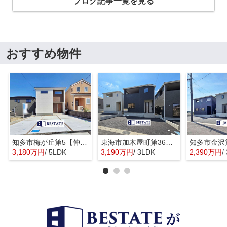
ブログ記事一覧を見る
おすすめ物件
知多市梅が丘第5【仲介手数料0円】
東海市加木屋町第36の3号棟【仲介手数料0円】
3,180万円
/ 5LDK
3,190万円
/ 3LDK
2,390万円
/