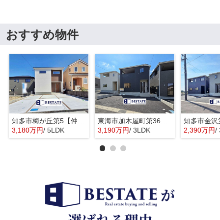
おすすめ物件
知多市梅が丘第5【仲介手数料0円】
東海市加木屋町第36の3号棟【仲介手数料0円】
3,180万円
/ 5LDK
3,190万円
/ 3LDK
2,390万円
/