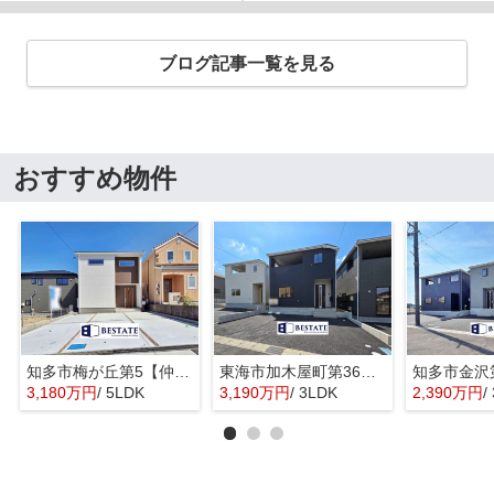
ブログ記事一覧を見る
おすすめ物件
知多市梅が丘第5【仲介手数料0円】
東海市加木屋町第36の3号棟【仲介手数料0円】
3,180万円
/ 5LDK
3,190万円
/ 3LDK
2,390万円
/