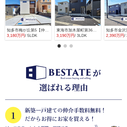
知多市梅が丘第5【仲介手数料0円】
東海市加木屋町第36の3号棟【仲介手数料0円】
3,180万円
/ 5LDK
3,190万円
/ 3LDK
2,390万円
/