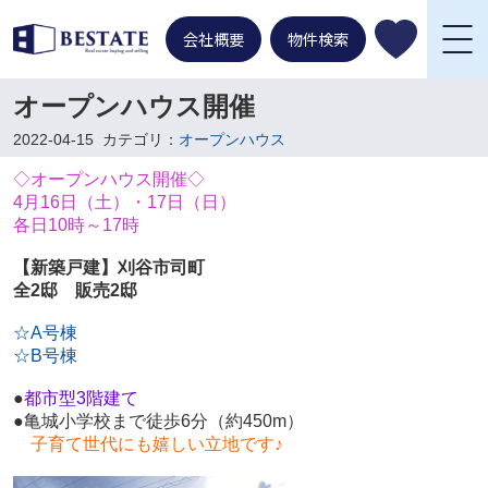
会社概要
物件検索
オープンハウス開催
2022-04-15
カテゴリ：
オープンハウス
◇オープンハウス開催◇
4月16日（土）・17日（日）
各日10時～17時
【新築戸建】刈谷市司町
全2邸 販売2邸
☆A号棟
☆B号棟
●
都市型3階建て
●亀城小学校まで徒歩6分（約450m）
子育て世代にも嬉しい立地です♪