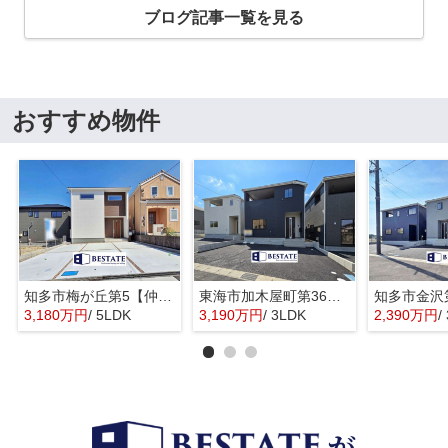
ブログ記事一覧を見る
おすすめ物件
知多市梅が丘第5【仲介手数料0円】
東海市加木屋町第36の3号棟【仲介手数料0円】
3,180万円
/ 5LDK
3,190万円
/ 3LDK
2,390万円
/