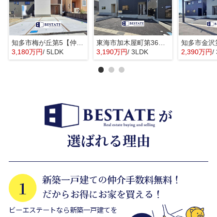
知多市梅が丘第5【仲介手数料0円】
東海市加木屋町第36の3号棟【仲介手数料0円】
3,180万円
/ 5LDK
3,190万円
/ 3LDK
2,390万円
/
ビーエステートなら新築一戸建てを