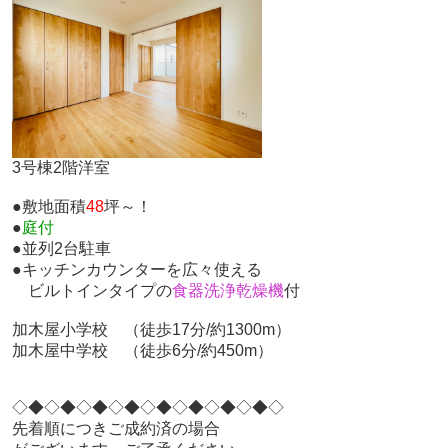
3号棟2階洋室
●敷地面積
48
坪～！
●
庭付
●並列2台駐車
●キッチンカウンターを広々使える
ビルトインタイプの
食器洗浄乾燥機
付
加木屋小学校 （徒歩17分/約1300m）
加木屋中学校 （徒歩6分/約450m）
◇◆◇◆◇◆◇◆◇◆◇◆◇◆◇◆◇
先着順につきご成約済の場合