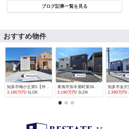
ブログ記事一覧を見る
おすすめ物件
知多市梅が丘第5【仲介手数料0円】
東海市加木屋町第36の3号棟【仲介手数料0円】
3,180万円
/ 5LDK
3,190万円
/ 3LDK
2,390万円
/