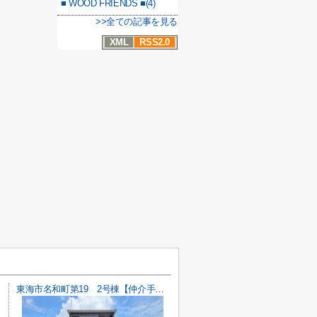
■ WOOD FRIENDS ■(4)
>>全ての記事を見る
XML
RSS2.0
東海市名和町第19 2号棟【仲介手数料0円】