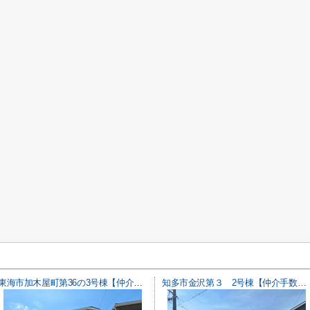
東海市加木屋町第36の3号棟【仲介手数料0円】
知多市金沢第３ 2号棟【仲介手数料0円】