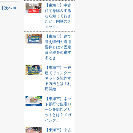
【東海市】中古
｜次へ ≫
住宅を購入する
なら知っておき
たい！内覧のチ
ェック...
【東海市】建て
替え特例の適用
要件とは？固定
資産税を節税す
るとき...
【東海市】一戸
建てでインター
ネットを契約す
る方法とは？利
用開始...
【東海市】ネッ
ト銀行で住宅ロ
ーンを組むメリ
ットとは？メガ
バンク...
【東海市】中古