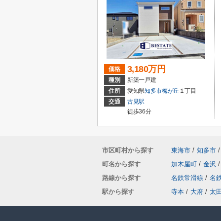
3,180万円
価格
種別
新築一戸建
住所
愛知県
知多市
梅が丘
１丁目
交通
古見駅
徒歩36分
市区町村から探す
東海市
/
知多市
/
町名から探す
加木屋町
/
金沢
/
路線から探す
名鉄常滑線
/
名
駅から探す
寺本
/
大府
/
太