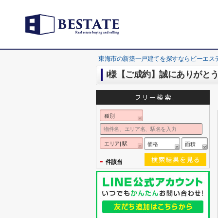
東海市の新築一戸建てを探すならビーエス
I様【ご成約】誠にありがとう
種別
エリア| 駅
価格
面積
-
件該当