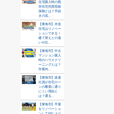
住宅購入時の既
存住宅売買瑕疵
保険とは？手続
きの流...
【東海市】木造
住宅はリノベー
ションできる！
建て替えとの違
いや注...
【東海市】中古
マンション購入
時のハウスクリ
ーニングとは？
作業内...
【東海市】派遣
社員が住宅ロー
ンの審査に通り
にくい理由と
は？通る...
【東海市】平屋
をリノベーショ
ンして住むメリ