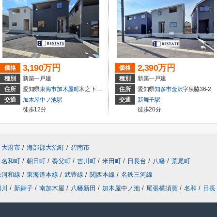
3,190万円
2,390万円
価格
価格
種別
新築一戸建
種別
新築一戸建
住所
愛知県
東海市
加木屋町
木之下152
住所
愛知県
知多市
金沢
字泉脇36-2
交通
加木屋中ノ池駅
交通
新舞子駅
徒歩12分
徒歩20分
大府市
/
海部郡大治町
/
碧南市
名和町
/
朝日町
/
養父町
/
吉川町
/
米田町
/
日長台
/
八幡
/
荒尾町
鉄河和線
/
東海道本線
/
武豊線
/
関西本線
/
名鉄三河線
田川
/
新舞子
/
南加木屋
/
八幡新田
/
加木屋中ノ池
/
尾張横須賀
/
名和
/
日長