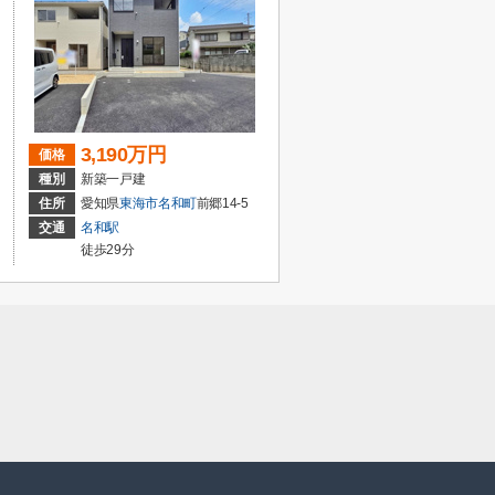
3,190万円
価格
種別
新築一戸建
住所
愛知県
東海市
名和町
前郷14-5
交通
名和駅
徒歩29分