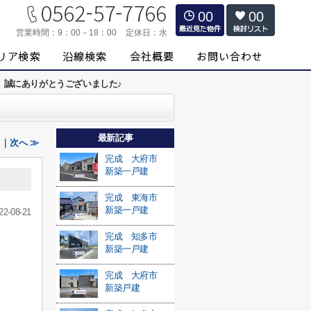
00
00
営業時間：
9：00－18：00
定休日：
水
】誠にありがとうございました♪
最新記事
｜次へ ≫
完成 大府市
新築一戸建
完成 東海市
新築一戸建
22-08-21
完成 知多市
新築一戸建
完成 大府市
新築戸建