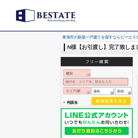
東海市の新築一戸建てを探すならビーエス
N様【お引渡し】完了致しま
種別
エリア| 駅
価格
面積
-
件該当