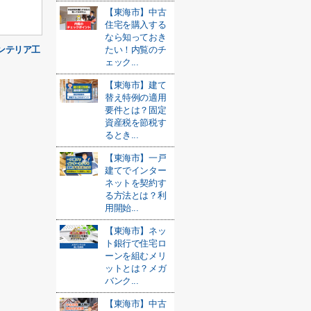
【東海市】中古
住宅を購入する
なら知っておき
ンテリア工
たい！内覧のチ
ェック...
【東海市】建て
替え特例の適用
要件とは？固定
資産税を節税す
るとき...
【東海市】一戸
建てでインター
ネットを契約す
る方法とは？利
用開始...
【東海市】ネッ
ト銀行で住宅ロ
ーンを組むメリ
ットとは？メガ
バンク...
【東海市】中古