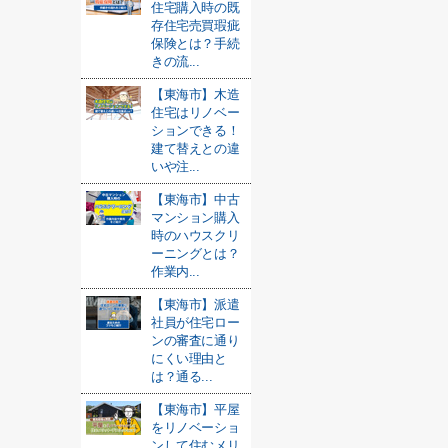
住宅購入時の既
存住宅売買瑕疵
保険とは？手続
きの流...
【東海市】木造
住宅はリノベー
ションできる！
建て替えとの違
いや注...
【東海市】中古
マンション購入
時のハウスクリ
ーニングとは？
作業内...
【東海市】派遣
社員が住宅ロー
ンの審査に通り
にくい理由と
は？通る...
【東海市】平屋
をリノベーショ
ンして住むメリ