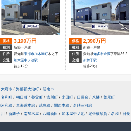
3,190万円
2,390万円
価格
価格
種別
新築一戸建
種別
新築一戸建
住所
愛知県
東海市
加木屋町
木之下152
住所
愛知県
知多市
金沢
字泉脇36-2
交通
加木屋中ノ池駅
交通
新舞子駅
徒歩12分
徒歩20分
大府市
/
海部郡大治町
/
碧南市
名和町
/
朝日町
/
養父町
/
吉川町
/
米田町
/
日長台
/
八幡
/
荒尾町
鉄河和線
/
東海道本線
/
武豊線
/
関西本線
/
名鉄三河線
田川
/
新舞子
/
南加木屋
/
八幡新田
/
加木屋中ノ池
/
尾張横須賀
/
名和
/
日長