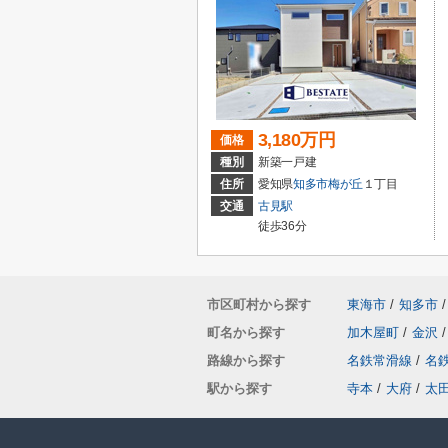
3,180万円
価格
種別
新築一戸建
住所
愛知県
知多市
梅が丘
１丁目
交通
古見駅
徒歩36分
市区町村から探す
東海市
/
知多市
/
町名から探す
加木屋町
/
金沢
/
路線から探す
名鉄常滑線
/
名
駅から探す
寺本
/
大府
/
太