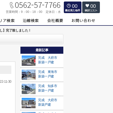
00
00
営業時間：
9：00－18：00
定休日：
水
渡し】完了致しました！
最新記事
完成 大府市
新築一戸建
完成 東海市
新築一戸建
22-11-30
完成 知多市
新築一戸建
完成 大府市
新築戸建