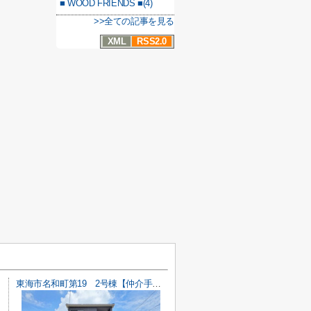
■ WOOD FRIENDS ■(4)
>>全ての記事を見る
XML
RSS2.0
東海市名和町第19 2号棟【仲介手数料0円】