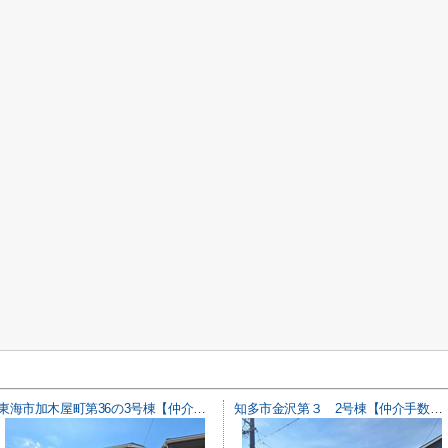
東海市加木屋町第36の3号棟【仲介手数料0円】
知多市金沢第３ 2号棟【仲介手数料0円】