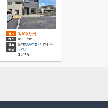
3,190万円
価格
種別
新築一戸建
住所
愛知県
東海市
名和町
前郷14-5
交通
名和駅
徒歩29分