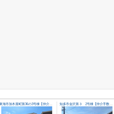
東海市加木屋町第36の3号棟【仲介手数料0円】
知多市金沢第３ 2号棟【仲介手数料0円】