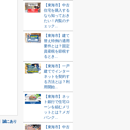
【東海市】中古
住宅を購入する
なら知っておき
たい！内覧のチ
ェック...
【東海市】建て
替え特例の適用
要件とは？固定
資産税を節税す
るとき...
【東海市】一戸
建てでインター
ネットを契約す
る方法とは？利
用開始...
【東海市】ネッ
ト銀行で住宅ロ
ーンを組むメリ
ットとは？メガ
バンク...
】誠にあり
【東海市】中古