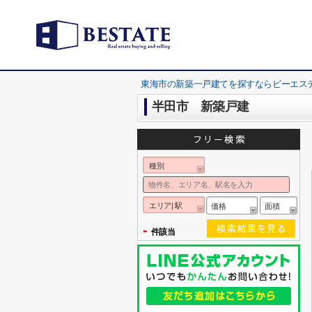
東海市の新築一戸建てを探すならビーエス
半田市 新築戸建
種別
エリア| 駅
価格
面積
-
件該当