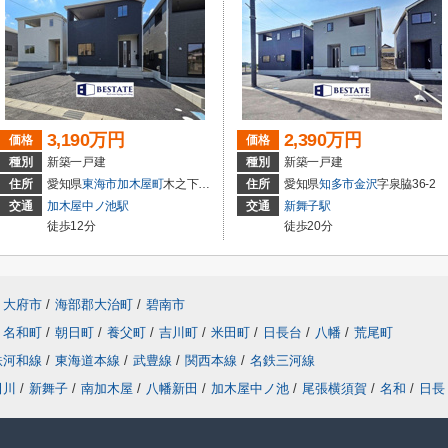
3,190万円
2,390万円
価格
価格
種別
新築一戸建
種別
新築一戸建
住所
愛知県
東海市
加木屋町
木之下152
住所
愛知県
知多市
金沢
字泉脇36-2
交通
加木屋中ノ池駅
交通
新舞子駅
徒歩12分
徒歩20分
大府市
/
海部郡大治町
/
碧南市
名和町
/
朝日町
/
養父町
/
吉川町
/
米田町
/
日長台
/
八幡
/
荒尾町
鉄河和線
/
東海道本線
/
武豊線
/
関西本線
/
名鉄三河線
田川
/
新舞子
/
南加木屋
/
八幡新田
/
加木屋中ノ池
/
尾張横須賀
/
名和
/
日長