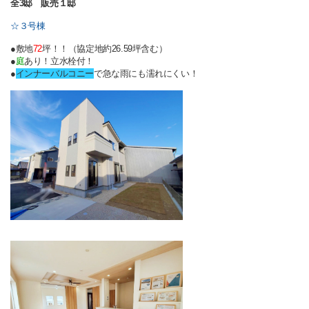
全3邸 販売１邸
☆３号棟
●敷地
72
坪！！（協定地約26.59坪含む）
●
庭
あり！立水栓付！
●
インナーバルコニー
で急な雨にも濡れにくい！