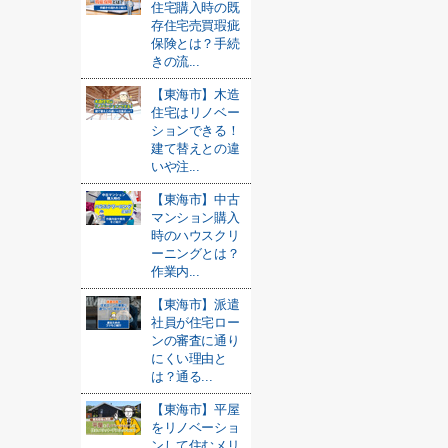
住宅購入時の既
存住宅売買瑕疵
保険とは？手続
きの流...
【東海市】木造
住宅はリノベー
ションできる！
建て替えとの違
いや注...
【東海市】中古
マンション購入
時のハウスクリ
ーニングとは？
作業内...
【東海市】派遣
社員が住宅ロー
ンの審査に通り
にくい理由と
は？通る...
【東海市】平屋
をリノベーショ
ンして住むメリ