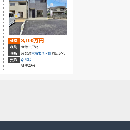
3,190万円
価格
種別
新築一戸建
住所
愛知県
東海市
名和町
前郷14-5
交通
名和駅
徒歩29分