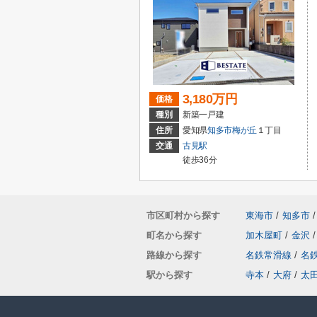
3,180万円
価格
種別
新築一戸建
住所
愛知県
知多市
梅が丘
１丁目
交通
古見駅
徒歩36分
市区町村から探す
東海市
/
知多市
/
町名から探す
加木屋町
/
金沢
/
路線から探す
名鉄常滑線
/
名
駅から探す
寺本
/
大府
/
太