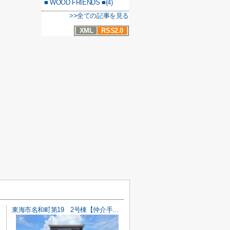
■ WOOD FRIENDS ■(4)
>>全ての記事を見る
XML
RSS2.0
東海市名和町第19 2号棟【仲介手数料0円】