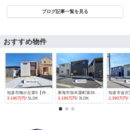
ブログ記事一覧を見る
おすすめ物件
知多市梅が丘第5【仲介手数料0円】
東海市加木屋町第36の3号棟【仲介手数料0円】
3,180万円
/ 5LDK
3,190万円
/ 3LDK
2,390万円
/