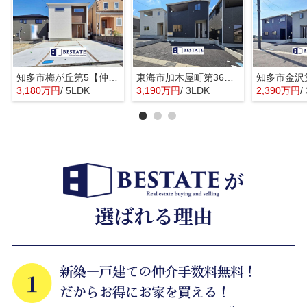
知多市梅が丘第5【仲介手数料0円】
東海市加木屋町第36の3号棟【仲介手数料0円】
3,180万円
/ 5LDK
3,190万円
/ 3LDK
2,390万円
/