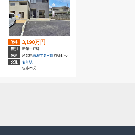
3,190万円
価格
種別
新築一戸建
住所
愛知県
東海市
名和町
前郷14-5
交通
名和駅
徒歩29分