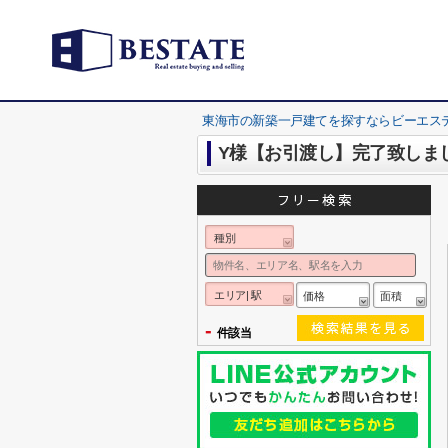
東海市の新築一戸建てを探すならビーエス
Y様【お引渡し】完了致しま
種別
エリア| 駅
価格
面積
-
件該当