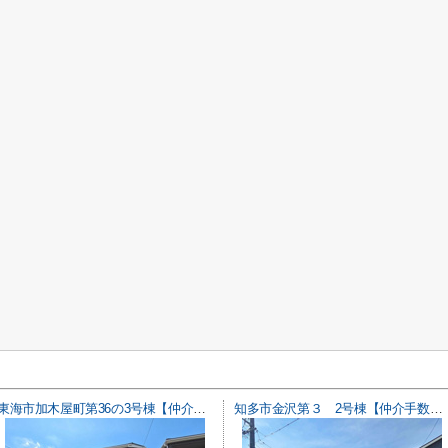
東海市加木屋町第36の3号棟【仲介手数料0円】
知多市金沢第３ 2号棟【仲介手数料0円】