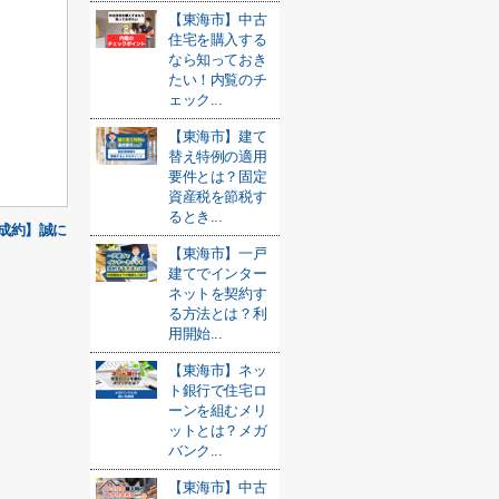
【東海市】中古
住宅を購入する
なら知っておき
たい！内覧のチ
ェック...
【東海市】建て
替え特例の適用
要件とは？固定
資産税を節税す
るとき...
成約】誠に
【東海市】一戸
建てでインター
ネットを契約す
る方法とは？利
用開始...
【東海市】ネッ
ト銀行で住宅ロ
ーンを組むメリ
ットとは？メガ
バンク...
【東海市】中古