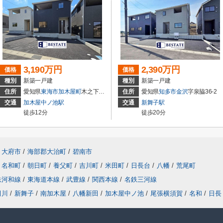
3,190万円
2,390万円
価格
価格
種別
新築一戸建
種別
新築一戸建
住所
愛知県
東海市
加木屋町
木之下152
住所
愛知県
知多市
金沢
字泉脇36-2
交通
加木屋中ノ池駅
交通
新舞子駅
徒歩12分
徒歩20分
大府市
/
海部郡大治町
/
碧南市
名和町
/
朝日町
/
養父町
/
吉川町
/
米田町
/
日長台
/
八幡
/
荒尾町
鉄河和線
/
東海道本線
/
武豊線
/
関西本線
/
名鉄三河線
田川
/
新舞子
/
南加木屋
/
八幡新田
/
加木屋中ノ池
/
尾張横須賀
/
名和
/
日長