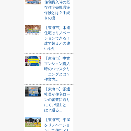
住宅購入時の既
存住宅売買瑕疵
保険とは？手続
きの流...
【東海市】木造
住宅はリノベー
ションできる！
建て替えとの違
いや注...
【東海市】中古
マンション購入
時のハウスクリ
ーニングとは？
作業内...
【東海市】派遣
社員が住宅ロー
ンの審査に通り
にくい理由と
は？通る...
【東海市】平屋
をリノベーショ
ンして住むメリ