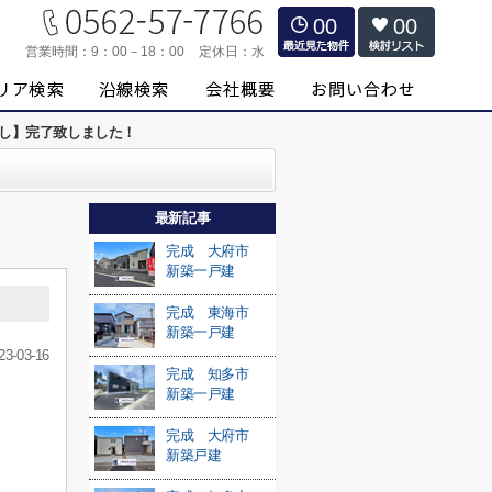
00
00
営業時間：
9：00－18：00
定休日：
水
渡し】完了致しました！
最新記事
完成 大府市
新築一戸建
完成 東海市
新築一戸建
23-03-16
完成 知多市
新築一戸建
完成 大府市
新築戸建