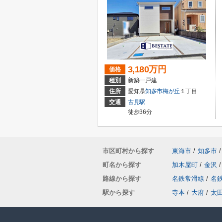
3,180万円
価格
種別
新築一戸建
住所
愛知県
知多市
梅が丘
１丁目
交通
古見駅
徒歩36分
市区町村から探す
東海市
/
知多市
/
町名から探す
加木屋町
/
金沢
/
路線から探す
名鉄常滑線
/
名
駅から探す
寺本
/
大府
/
太