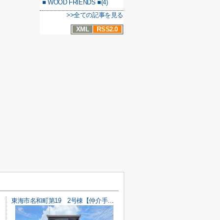
■ WOOD FRIENDS ■(4)
>>全ての記事を見る
XML
RSS2.0
東海市名和町第19 2号棟【仲介手数料0円】