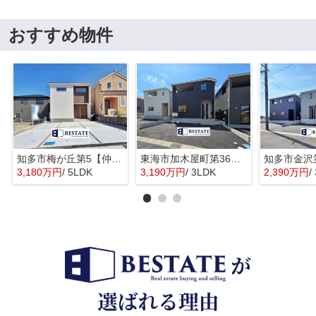
おすすめ物件
知多市梅が丘第5【仲介手数料0円】
東海市加木屋町第36の3号棟【仲介手数料0円】
3,180万円
/ 5LDK
3,190万円
/ 3LDK
2,390万円
/