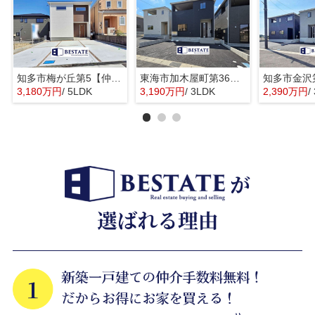
知多市梅が丘第5【仲介手数料0円】
東海市加木屋町第36の3号棟【仲介手数料0円】
3,180万円
/ 5LDK
3,190万円
/ 3LDK
2,390万円
/