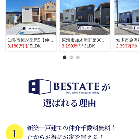
知多市梅が丘第5【仲介手数料0円】
東海市加木屋町第36の3号棟【仲介手数料0円】
3,180万円
/ 5LDK
3,190万円
/ 3LDK
2,390万円
/