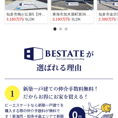
知多市梅が丘第5【仲介手数料0円】
東海市加木屋町第36の3号棟【仲介手数料0円】
3,180万円
/ 5LDK
3,190万円
/ 3LDK
2,390万円
/
ビーエステートなら新築一戸建てを
購入する際の仲介手数料が無料で
す！東海市・知多半島エリアで新築