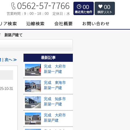
00
00
営業時間：
9：00－18：00
定休日：
水
市 新築戸建て
最新記事
｜次へ ≫
完成 大府市
新築一戸建
完成 東海市
新築一戸建
25-10-31
完成 知多市
新築一戸建
完成 大府市
新築戸建