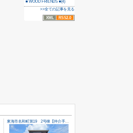
■ WOOD FRIENDS ■(4)
>>全ての記事を見る
XML
RSS2.0
東海市名和町第19 2号棟【仲介手数料0円】