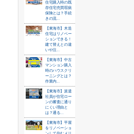
住宅購入時の既
存住宅売買瑕疵
保険とは？手続
きの流...
【東海市】木造
住宅はリノベー
ションできる！
建て替えとの違
いや注...
【東海市】中古
マンション購入
時のハウスクリ
ーニングとは？
作業内...
【東海市】派遣
社員が住宅ロー
ンの審査に通り
にくい理由と
は？通る...
【東海市】平屋
をリノベーショ
ンして住むメリ