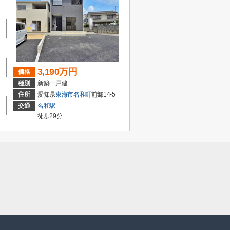
3,190万円
価格
種別
新築一戸建
住所
愛知県
東海市
名和町
前郷14-5
交通
名和駅
徒歩29分