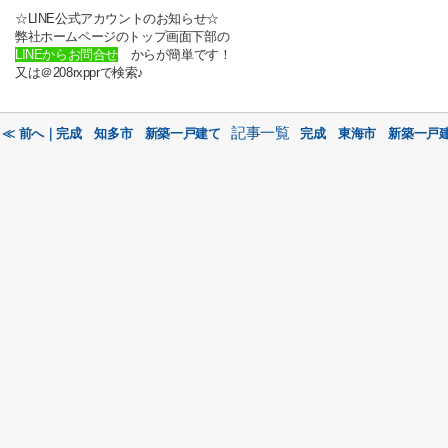
☆LINE公式アカウントのお知らせ☆
弊社ホームページのトップ画面下部の
LINEからお問合せ
からが簡単です！
又は＠208rxpprで検索♪
記事一覧
≪ 前へ｜完成 知多市 新築一戸建て
完成 東海市 新築一戸建