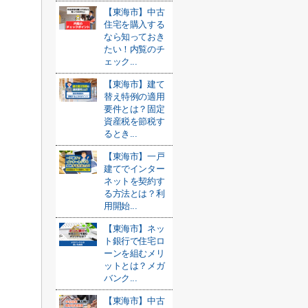
【東海市】中古
住宅を購入する
なら知っておき
たい！内覧のチ
ェック...
【東海市】建て
替え特例の適用
要件とは？固定
資産税を節税す
るとき...
【東海市】一戸
建てでインター
ネットを契約す
る方法とは？利
用開始...
【東海市】ネッ
ト銀行で住宅ロ
ーンを組むメリ
ットとは？メガ
バンク...
【東海市】中古