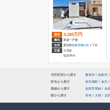
3,180万円
価格
種別
新築一戸建
住所
愛知県
知多市
梅が丘
１丁目
交通
古見駅
徒歩36分
市区町村から探す
東海市
/
知多市
/
町名から探す
加木屋町
/
金沢
/
路線から探す
名鉄常滑線
/
名
駅から探す
寺本
/
大府
/
太