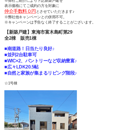
※弊社ご紹介により下記新築戸建を
表示価格にてご成約の方を対象に
仲介手数料０円
とさせていただきます♪
※弊社他キャンペーンとの併用不可。
※キャンペーンは予告なく終了することがございます。
【新築戸建】東海市富木島町第29
全2棟 販売1棟
■南道路！日当たり良好♪
■並列2台駐車可
■
WIC×2、パントリーなど
収納豊富♪
■広々LDK20.5帖
■自然と家族が集まるリビング階段♪
☆1号棟