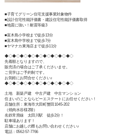
■子育てグリーン住宅支援事業対象物件
■設計住宅性能評価書・建設住宅性能評価書取得
■地震に強い！耐震等級3
■富木島小学校まで徒歩13分
■富木島中学校まで徒歩7分
■ヤマナカ東海店まで徒歩11分
◆◇◆◇◆◇◆◇◆◇◆◇◆◇◆◇◆◇
先着順となりますので、
販売済の場合はご了承くださいませ。
ご見学はご予約制です。
お気軽にお問合せください♪
◆◇◆◇◆◇◆◇◆◇◆◇◆◇◆◇◆◇
土地 新築戸建 中古戸建 中古マンション
住まいのことならビーエステートにお任せください！
店舗住所：東海市大田町蟹田1045-202
（焼肉水谷様2階）
名鉄常滑線 太田川駅 徒歩2分！
駐車場あります！
店舗にお越しの際もお問い合わせください♪
電話：0562-57-7766