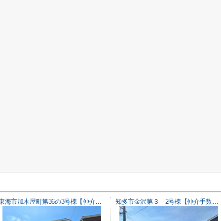
東海市加木屋町第36の3号棟【仲介手数料0円】
知多市金沢第３ 2号棟【仲介手数料0円】