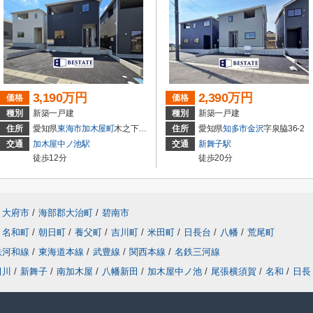
3,190万円
2,390万円
価格
価格
種別
新築一戸建
種別
新築一戸建
住所
愛知県
東海市
加木屋町
木之下152
住所
愛知県
知多市
金沢
字泉脇36-2
交通
加木屋中ノ池駅
交通
新舞子駅
徒歩12分
徒歩20分
大府市
/
海部郡大治町
/
碧南市
名和町
/
朝日町
/
養父町
/
吉川町
/
米田町
/
日長台
/
八幡
/
荒尾町
鉄河和線
/
東海道本線
/
武豊線
/
関西本線
/
名鉄三河線
田川
/
新舞子
/
南加木屋
/
八幡新田
/
加木屋中ノ池
/
尾張横須賀
/
名和
/
日長