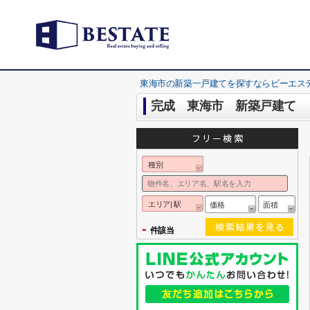
東海市の新築一戸建てを探すならビーエス
完成 東海市 新築戸建て
種別
エリア| 駅
価格
面積
-
件該当