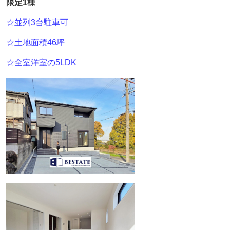
限定1棟
☆並列3台駐車可
☆土地面積46坪
☆全室洋室の5LDK