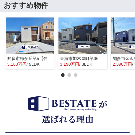
おすすめ物件
知多市梅が丘第5【仲介手数料0円】
東海市加木屋町第36の3号棟【仲介手数料0円】
3,180万円
/ 5LDK
3,190万円
/ 3LDK
2,390万円
/