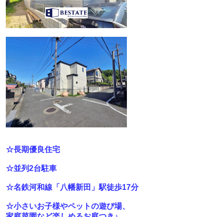
☆長期優良住宅
☆並列2台駐車
☆名鉄河和線「八幡新田」駅徒歩17分
☆小さいお子様やペットの遊び場、
家庭菜園など楽しめるお庭つき♪