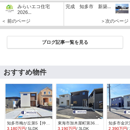
みらいエコ住宅
完成 知多市 新築...
2026...
＜ 前のページ
＞次のページ
ブログ記事一覧を見る
おすすめ物件
知多市梅が丘第5【仲介手数料0円】
東海市加木屋町第36の3号棟【仲介手数料0円】
3,180万円
/ 5LDK
3,190万円
/ 3LDK
2,390万円
/