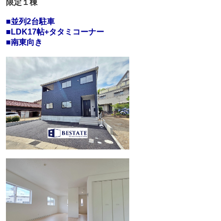
限定１棟
■並列2台駐車
■LDK17帖+タタミコーナー
■南東向き