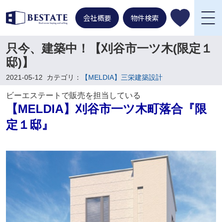
会社概要
物件検索
只今、建築中！【刈谷市一ツ木(限定１
邸)】
2021-05-12
カテゴリ：
【MELDIA】三栄建築設計
ビーエステートで販売を担当している
【MELDIA】刈谷市一ツ木町落合『限
定１邸』