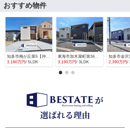
おすすめ物件
知多市梅が丘第5【仲介手数料0円】
東海市加木屋町第36の3号棟【仲介手数料0円】
3,180万円
/ 5LDK
3,190万円
/ 3LDK
2,390万円
/