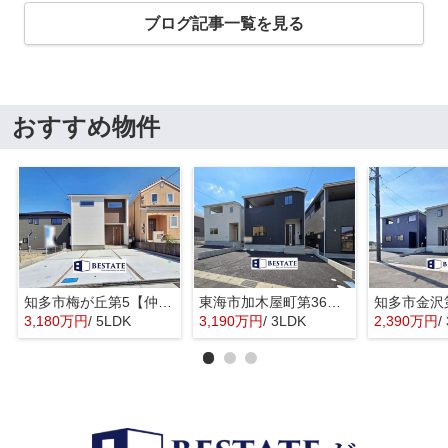
ブログ記事一覧を見る
おすすめ物件
知多市梅が丘第5【仲介手数料0円】
東海市加木屋町第36の3号棟【仲介手数料0円】
3,180万円
/ 5LDK
3,190万円
/ 3LDK
2,390万円
/