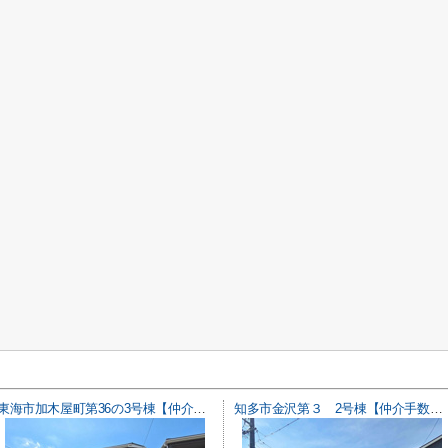
東海市加木屋町第36の3号棟【仲介手数料0円】
知多市金沢第３ 2号棟【仲介手数料0円】