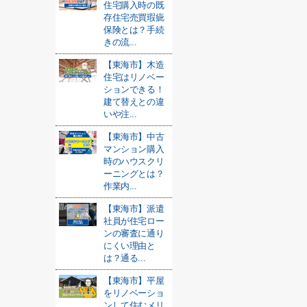
住宅購入時の既
存住宅売買瑕疵
保険とは？手続
きの流...
【東海市】木造
住宅はリノベー
ションできる！
建て替えとの違
いや注...
【東海市】中古
マンション購入
時のハウスクリ
ーニングとは？
作業内...
【東海市】派遣
社員が住宅ロー
ンの審査に通り
にくい理由と
は？通る...
【東海市】平屋
をリノベーショ
ンして住むメリ