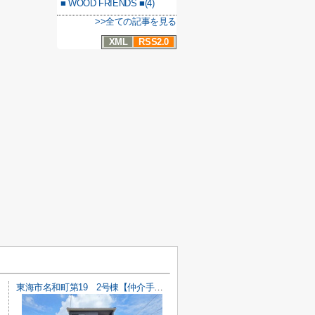
■ WOOD FRIENDS ■(4)
>>全ての記事を見る
XML
RSS2.0
東海市名和町第19 2号棟【仲介手数料0円】