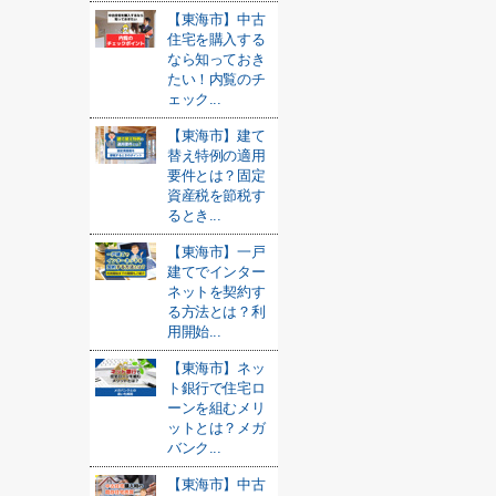
【東海市】中古
住宅を購入する
なら知っておき
たい！内覧のチ
ェック...
【東海市】建て
替え特例の適用
要件とは？固定
資産税を節税す
るとき...
【東海市】一戸
建てでインター
ネットを契約す
る方法とは？利
用開始...
【東海市】ネッ
ト銀行で住宅ロ
ーンを組むメリ
ットとは？メガ
バンク...
【東海市】中古