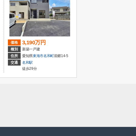
3,190万円
価格
種別
新築一戸建
住所
愛知県
東海市
名和町
前郷14-5
交通
名和駅
徒歩29分