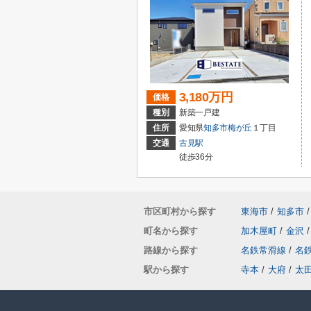
3,180万円
価格
種別
新築一戸建
住所
愛知県
知多市
梅が丘
１丁目
交通
古見駅
徒歩36分
市区町村から探す
東海市
/
知多市
/
町名から探す
加木屋町
/
金沢
/
路線から探す
名鉄常滑線
/
名
駅から探す
寺本
/
大府
/
太