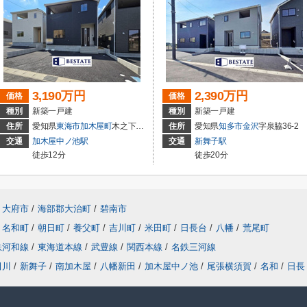
3,190万円
2,390万円
価格
価格
種別
新築一戸建
種別
新築一戸建
住所
愛知県
東海市
加木屋町
木之下152
住所
愛知県
知多市
金沢
字泉脇36-2
交通
加木屋中ノ池駅
交通
新舞子駅
徒歩12分
徒歩20分
大府市
/
海部郡大治町
/
碧南市
名和町
/
朝日町
/
養父町
/
吉川町
/
米田町
/
日長台
/
八幡
/
荒尾町
鉄河和線
/
東海道本線
/
武豊線
/
関西本線
/
名鉄三河線
田川
/
新舞子
/
南加木屋
/
八幡新田
/
加木屋中ノ池
/
尾張横須賀
/
名和
/
日長