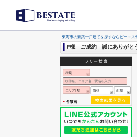
東海市の新築一戸建てを探すならビーエス
F様 ご成約 誠にありがと
種別
エリア| 駅
価格
面積
-
件該当