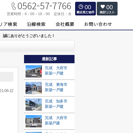
00
00
営業時間：
9：00－18：00
定休日：
水
約 誠にありがとうございました！
最新記事
≫
完成 大府市
新築一戸建
完成 東海市
新築一戸建
21-06-12
完成 知多市
新築一戸建
完成 大府市
新築戸建