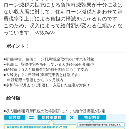
ローン減税の拡充による負担軽減効果が十分に及ば
ない収入層に対して、住宅ローン減税とあわせて消
費税率引上げによる負担の軽減をはかるものです。
このため、収入によって給付額が変わる仕組みとな
っています。≪抜粋≫
ポイント！
■新築/中古、住宅ローン利用/現金取得のいずれも対象
■申請は、取得住宅を所有している人(持分保有者)単位
■給付額⇒収入と取得住宅の持分割合に応じて支給
■入居後すぐに申請可(※確定申告とは別です）
申請期限⇒引渡しから３ヶ月以内
■令和3年12月までに引渡し・入居した住宅が対象！
給付額
■収入額(都道府県民税の取得割額)によって給付基礎額が決定