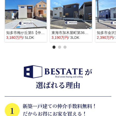
知多市梅が丘第5【仲介手数料0円】
東海市加木屋町第36の3号棟【仲介手数料0円】
3,180万円
/ 5LDK
3,190万円
/ 3LDK
2,390万円
/