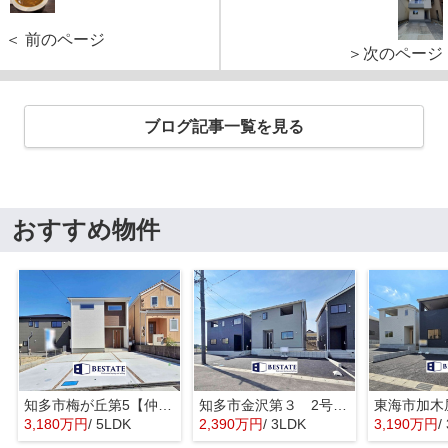
＜ 前のページ
＞次のページ
ブログ記事一覧を見る
おすすめ物件
知多市梅が丘第5【仲介手数料0円】
知多市金沢第３ 2号棟【仲介手数料0円】
3,180万円
/ 5LDK
2,390万円
/ 3LDK
3,190万円
/