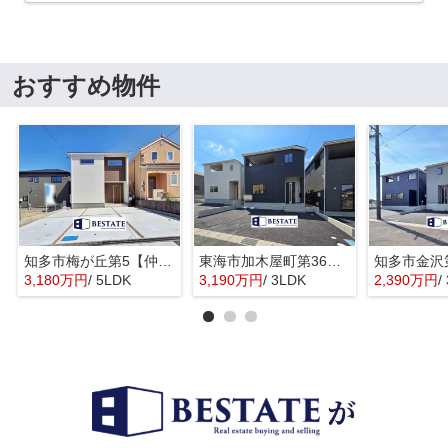
おすすめ物件
知多市梅が丘第5【仲介手数料0円】
東海市加木屋町第36の3号棟【仲介手数料0円】
3,180万円
/ 5LDK
3,190万円
/ 3LDK
2,390万円
/